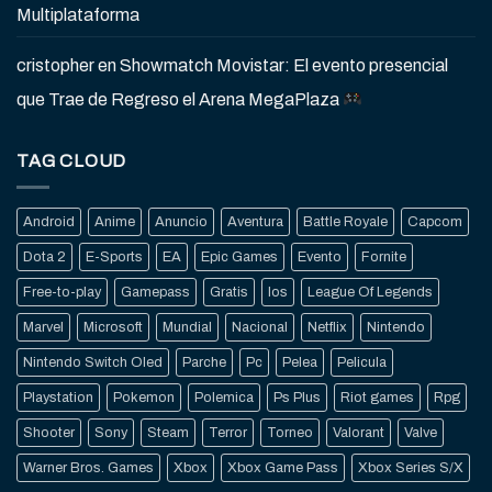
Multiplataforma
cristopher
en
Showmatch Movistar: El evento presencial
que Trae de Regreso el Arena MegaPlaza
TAG CLOUD
Android
Anime
Anuncio
Aventura
Battle Royale
Capcom
Dota 2
E-Sports
EA
Epic Games
Evento
Fornite
Free-to-play
Gamepass
Gratis
Ios
League Of Legends
Marvel
Microsoft
Mundial
Nacional
Netflix
Nintendo
Nintendo Switch Oled
Parche
Pc
Pelea
Pelicula
Playstation
Pokemon
Polemica
Ps Plus
Riot games
Rpg
Shooter
Sony
Steam
Terror
Torneo
Valorant
Valve
Warner Bros. Games
Xbox
Xbox Game Pass
Xbox Series S/X