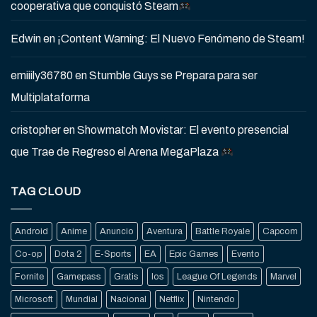
cooperativa que conquistó Steam
Edwin
en
¡Content Warning: El Nuevo Fenómeno de Steam!
emiiily36780
en
Stumble Guys se Prepara para ser
Multiplataforma
cristopher
en
Showmatch Movistar: El evento presencial
que Trae de Regreso el Arena MegaPlaza
TAG CLOUD
Android
Anime
Anuncio
Aventura
Battle Royale
Capcom
Co-op
Dota 2
E-Sports
EA
Epic Games
Evento
Fornite
Gamepass
Gratis
Ios
League Of Legends
Marvel
Microsoft
Mundial
Nacional
Netflix
Nintendo