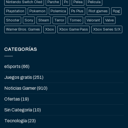
Nintendo Switch Oled
Parche
Pc
Pelea
Pelicula
Playstation
Pokemon
Polemica
Ps Plus
Riot games
Rpg
Shooter
Sony
Steam
Terror
Torneo
Valorant
Valve
Warner Bros. Games
Xbox
Xbox Game Pass
Xbox Series S/X
CATEGORÍAS
eSports
(66)
Juegos gratis
(251)
Noticias Gamer
(910)
Ofertas
(19)
Sin Categoría
(10)
Tecnología
(23)