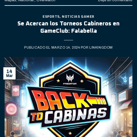
ESPORTS
,
NOTICIAS GAMER
Se Acercan los Torneos Cabineros en
GameClub: Falabella
PUBLICADO EL
MARZO 14, 2024
POR
LINKINGDOM
14
Mar