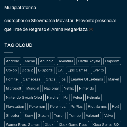
Multiplataforma
cristopher
en
Showmatch Movistar: El evento presencial
que Trae de Regreso el Arena MegaPlaza
TAG CLOUD
Android
Anime
Anuncio
Aventura
Battle Royale
Capcom
Co-op
Dota 2
E-Sports
EA
Epic Games
Evento
Fornite
Gamepass
Gratis
Ios
League Of Legends
Marvel
Microsoft
Mundial
Nacional
Netflix
Nintendo
Nintendo Switch Oled
Parche
Pc
Pelea
Pelicula
Playstation
Pokemon
Polemica
Ps Plus
Riot games
Rpg
Shooter
Sony
Steam
Terror
Torneo
Valorant
Valve
Warner Bros. Games
Xbox
Xbox Game Pass
Xbox Series S/X