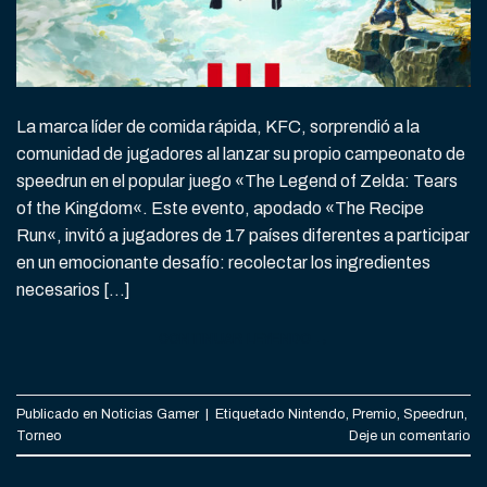
La marca líder de comida rápida, KFC, sorprendió a la
comunidad de jugadores al lanzar su propio campeonato de
speedrun en el popular juego «The Legend of Zelda: Tears
of the Kingdom«. Este evento, apodado «The Recipe
Run«, invitó a jugadores de 17 países diferentes a participar
en un emocionante desafío: recolectar los ingredientes
necesarios […]
CONTINUAR LEYENDO
→
Publicado en
Noticias Gamer
|
Etiquetado
Nintendo
,
Premio
,
Speedrun
,
Torneo
Deje un comentario