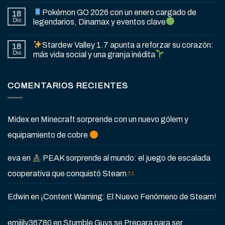
Pokémon GO 2026 con un enero cargado de
18
Dic
legendarios, Dinamax y eventos clave
Stardew Valley 1.7 apunta a reforzar su corazón:
18
Dic
más vida social y una granja inédita
COMENTARIOS RECIENTES
Midex
en
Minecraft sorprende con un nuevo gólem y
equipamiento de cobre
eva
en
PEAK sorprende al mundo: el juego de escalada
cooperativa que conquistó Steam
Edwin
en
¡Content Warning: El Nuevo Fenómeno de Steam!
emiiily36780
en
Stumble Guys se Prepara para ser