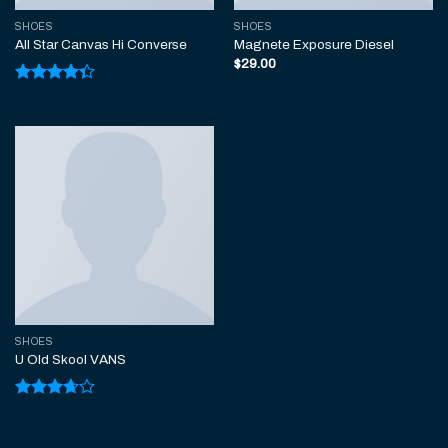
SHOES
SHOES
All Star Canvas Hi Converse
Magnete Exposure Diesel
$
29.00
Valorado
con
4.33
de 5
SHOES
U Old Skool VANS
Valorado
con
3.67
de 5