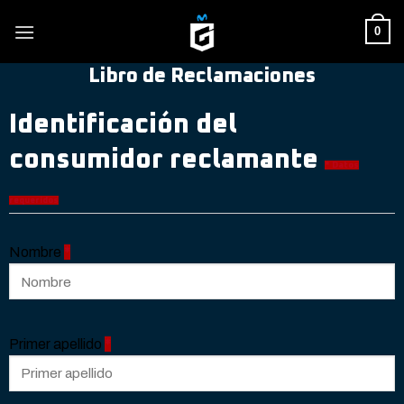
Skip
0
to
content
Libro de Reclamaciones
Identificación del
consumidor reclamante
* Datos
requeridos
Nombre
*
Primer apellido
*