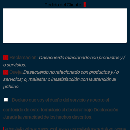
Pedido del Cliente:
*
(1)
Reclamación:
Desacuerdo relacionado con productos y /
o servicios.
(2)
Queja:
Desacuerdo no relacionado con productos y / o
servicios; o, malestar o insatisfacción con la atención al
público.
Declaro que soy el dueño del servicio y acepto el
contenido de este formulario al declarar bajo Declaración
Jurada la veracidad de los hechos descritos.
*
La formulación del reclamo no excluye el recurso a otros medios de resolución de controversias