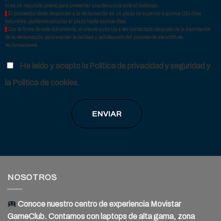
ni es un requisito previo para presentar una denuncia ante el Indecopi.
*
El proveedor debe responder a la reclamación en un plazo no superior a quince (15) días
naturales, pudiendo ampliar el plazo hasta quince días.
*
Con la firma de este documento, el cliente autoriza a ser contactado después de la tramitación
de la reclamación para evaluar la calidad y satisfacción del proceso de atención de
reclamaciones.
He leído y acepto la Política de privacidad y seguridad y
la Política de cookies.
NOSOTROS
Conoce nuestro centro de experiencia Movistar
GameClub. Contamos con laptops de alta gama, zona