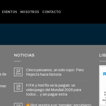
EVENTOS
NOSOTROS
CONTACTO
NOTICIAS
LI
Cinco peruanos, un solo cupo: Peru
12
s de
Ene
Rejects hace historia
FIFA y Netflix se la juegan: un
amer.
19
Dic
videojuego del Mundial 2026 para
todos… y sin pagar extra
Riot apunta a un “remake” encubierto
19