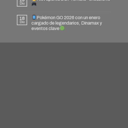
Dic
Pokémon GO 2026 con un enero
18
Dic
cargado de legendarios, Dinamax y
eventos clave