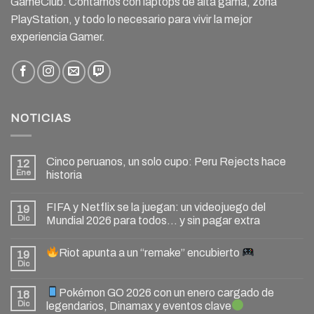
GameClub. Contamos con laptops de alta gama, zona
PlayStation, y todo lo necesario para vivir la mejor
experiencia Gamer.
NOTICIAS
Cinco peruanos, un solo cupo: Peru Rejects hace
12
Ene
historia
FIFA y Netflix se la juegan: un videojuego del
19
Dic
Mundial 2026 para todos… y sin pagar extra
Riot apunta a un “remake” encubierto
19
Dic
Pokémon GO 2026 con un enero cargado de
18
Dic
legendarios, Dinamax y eventos clave