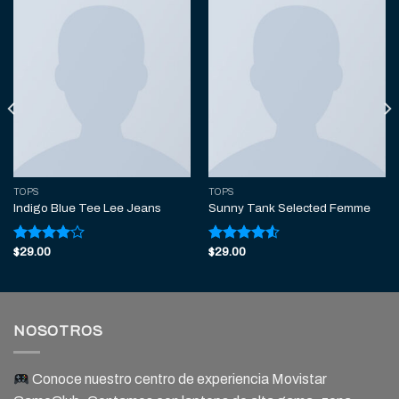
TOPS
TOPS
Indigo Blue Tee Lee Jeans
Sunny Tank Selected Femme
$
29.00
$
29.00
Valorado
Valorado
con
4.00
con
4.50
de 5
de 5
NOSOTROS
Conoce nuestro centro de experiencia Movistar