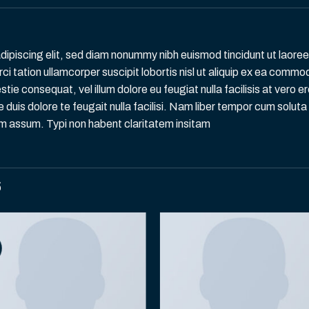
dipiscing elit, sed diam nonummy nibh euismod tincidunt ut laore
ci tation ullamcorper suscipit lobortis nisl ut aliquip ex ea comm
estie consequat, vel illum dolore eu feugiat nulla facilisis at vero
 duis dolore te feugait nulla facilisi. Nam liber tempor cum soluta
m assum. Typi non habent claritatem insitam
S