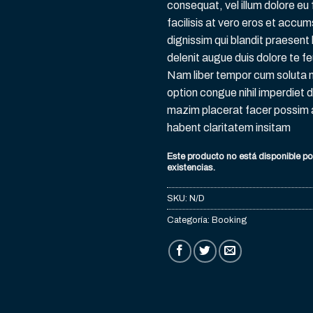
consequat, vel illum dolore eu 
facilisis at vero eros et accum
dignissim qui blandit praesent 
delenit augue duis dolore te feu
Nam liber tempor cum soluta n
option congue nihil imperdiet 
mazim placerat facer possim 
habent claritatem insitam
Este producto no está disponible p
existencias.
SKU:
N/D
Categoría:
Booking