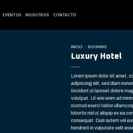
EVENTOS
NOSOTROS
CONTACTO
INICIO
/
BOOKING
Luxury Hotel
Lorem ipsum dolor sit amet, 
adipiscing elit, sed diam non
tincidunt ut laoreet dolore ma
volutpat. Ut wisi enim ad mini
nostrud exerci tation ullamcor
lobortis nisl ut aliquip ex ea 
consequat. Duis autem vel eum 
hendrerit in vulputate velit es