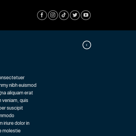
consectetuer
ummy nibh euismod
gna aliquam erat
m veniam, quis
per suscipit
commodo
iriure dolor in
se molestie