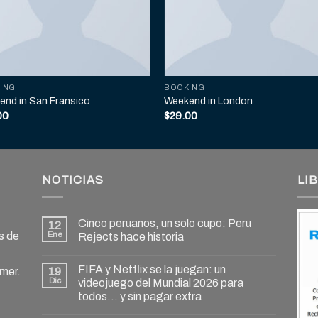
ING
BOOKING
end in San Fransico
Weekend in London
00
$
29.00
NOTICIAS
LI
Cinco peruanos, un solo cupo: Peru
12
s de
Ene
Rejects hace historia
FIFA y Netflix se la juegan: un
amer.
19
Dic
videojuego del Mundial 2026 para
todos… y sin pagar extra