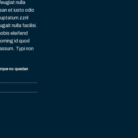
feugiat nulla
san et iusto odio
luptatum zzril
gait nulla facilisi.
obis eleifend
doming id quod
assum. Typi non
orque no quedan