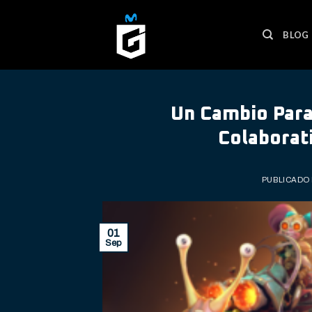
Skip
to
BLOG
content
Un Cambio Para
Colaborati
PUBLICADO
01
Sep