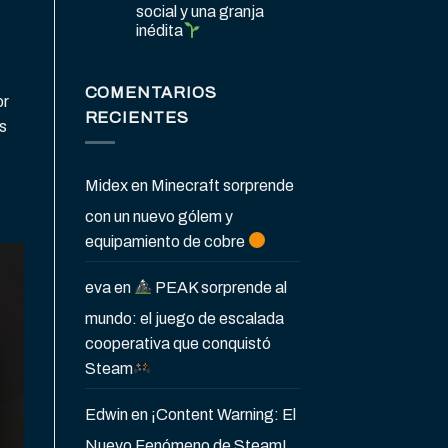
social y una granja
inédita
COMENTARIOS
or
RECIENTES
s
Midex
en
Minecraft sorprende
con un nuevo gólem y
equipamiento de cobre
eva
en
PEAK sorprende al
mundo: el juego de escalada
cooperativa que conquistó
Steam
Edwin
en
¡Content Warning: El
Nuevo Fenómeno de Steam!