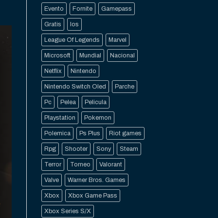
Evento
Fornite
Gamepass
Gratis
Ios
League Of Legends
Marvel
Microsoft
Mundial
Nacional
Netflix
Nintendo
Nintendo Switch Oled
Parche
Pc
Pelea
Pelicula
Playstation
Pokemon
Polemica
Ps Plus
Riot games
Rpg
Shooter
Sony
Steam
Terror
Torneo
Valorant
Valve
Warner Bros. Games
Xbox
Xbox Game Pass
Xbox Series S/X