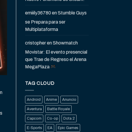
emiiily36780
en
Stumble Guys
se Prepara para ser
Multiplataforma
cristopher
en
Showmatch
Movistar: El evento presencial
que Trae de Regreso el Arena
MegaPlaza
TAG CLOUD
en
Android
Anime
Anuncio
Aventura
Battle Royale
as
Capcom
Co-op
Dota 2
E-Sports
EA
Epic Games