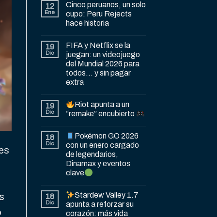
Cinco peruanos, un solo
12
Ene
cupo: Peru Rejects
hace historia
FIFA y Netflix se la
19
Dic
juegan: un videojuego
del Mundial 2026 para
todos… y sin pagar
extra
Riot apunta a un
19
Dic
“remake” encubierto
Pokémon GO 2026
18
Dic
con un enero cargado
des
de legendarios,
Dinamax y eventos
clave
Stardew Valley 1.7
s
18
Dic
apunta a reforzar su
o
corazón: más vida