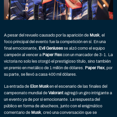
A pesar del revuelo causado por la aparición de
Musk
, el
foco principal del evento fue la competición en sí. En una
final emocionante,
Evil Geniuses
se alzó como el equipo
campeón al vencer a
Paper Rex
con un marcador de 3-1. La
victoria no solo les otorgó el prestigioso título, sino también
un premio en metálico de 1 millón de dólares.
Paper Rex
, por
su parte, se llevó a casa 400 mil dólares.
La entrada de
Elon Musk
en el escenario de las finales del
campeonato mundial de
Valorant
agregó un giro intrigante a
un evento ya de por sí emocionante. La respuesta del
público en forma de abucheos, junto con el enigmático
comentario de
Musk
, creó una conversación que se