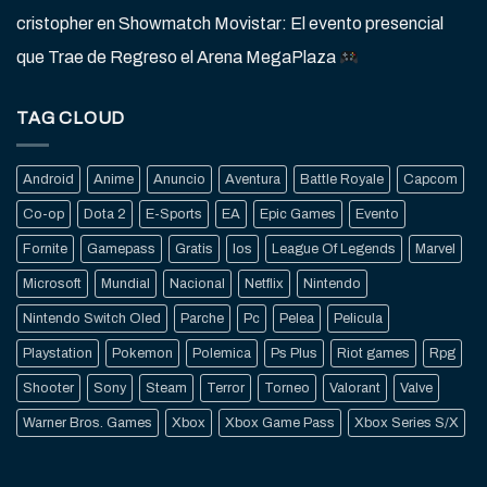
cristopher
en
Showmatch Movistar: El evento presencial
que Trae de Regreso el Arena MegaPlaza
TAG CLOUD
Android
Anime
Anuncio
Aventura
Battle Royale
Capcom
Co-op
Dota 2
E-Sports
EA
Epic Games
Evento
Fornite
Gamepass
Gratis
Ios
League Of Legends
Marvel
Microsoft
Mundial
Nacional
Netflix
Nintendo
Nintendo Switch Oled
Parche
Pc
Pelea
Pelicula
Playstation
Pokemon
Polemica
Ps Plus
Riot games
Rpg
Shooter
Sony
Steam
Terror
Torneo
Valorant
Valve
Warner Bros. Games
Xbox
Xbox Game Pass
Xbox Series S/X