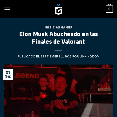
Skip
0
to
content
NOTICIAS GAMER
Elon Musk Abucheado en las
Finales de Valorant
PUBLICADO EL
SEPTIEMBRE 1, 2023
POR
LINKINGDOM
01
Sep