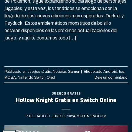
de Pokémon, sigue expandiendo su catálogo de personajes
jugables, y esta vez, los fanáticos se emocionan con la
llegada de dos nuevas adiciones muy esperadas: Darkrai y
Psyduck. Estos emblemáticos monstruos de bolsillo
estarán disponibles en las próximas actualizaciones del
juego, y aquí te contamos todo […]
CONTINUAR LEYENDO
→
Publicado en
Juegos gratis
,
Noticias Gamer
|
Etiquetado
Android
,
Ios
,
MOBA
,
Nintendo Switch Oled
Deje un comentario
JUEGOS GRATIS
Hollow Knight Gratis en Switch Online
PUBLICADO EL
JUNIO 6, 2024
POR
LINKINGDOM