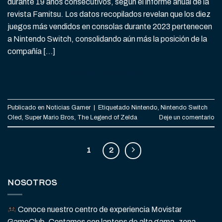
durante 19 años consecutivos, según el informe anual de la
revista Famitsu. Los datos recopilados revelan que los diez
juegos más vendidos en consolas durante 2023 pertenecen
a Nintendo Switch, consolidando aún más la posición de la
compañía […]
CONTINUAR LEYENDO
→
Publicado en
Noticias Gamer
|
Etiquetado
Nintendo
,
Nintendo Switch
Oled
,
Super Mario Bros
,
The Legend of Zelda
Deje un comentario
1
2
NOSOTROS
Conoce nuestro centro de experiencia Movistar
GameClub. Contamos con laptops de alta gama, zona