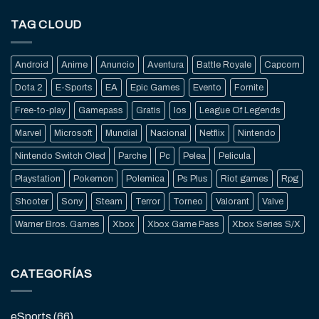
TAG CLOUD
Android
Anime
Anuncio
Aventura
Battle Royale
Capcom
Dota 2
E-Sports
EA
Epic Games
Evento
Fornite
Free-to-play
Gamepass
Gratis
Ios
League Of Legends
Marvel
Microsoft
Mundial
Nacional
Netflix
Nintendo
Nintendo Switch Oled
Parche
Pc
Pelea
Pelicula
Playstation
Pokemon
Polemica
Ps Plus
Riot games
Rpg
Shooter
Sony
Steam
Terror
Torneo
Valorant
Valve
Warner Bros. Games
Xbox
Xbox Game Pass
Xbox Series S/X
CATEGORÍAS
eSports
(66)