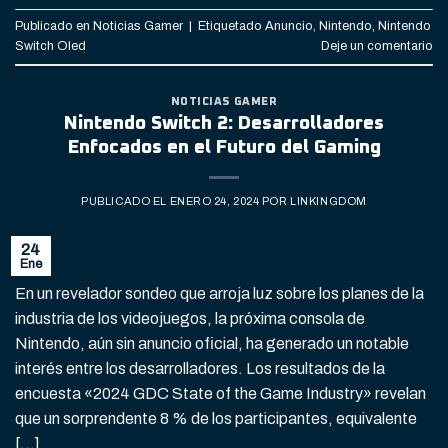
Publicado en
Noticias Gamer
|
Etiquetado
Anuncio
,
Nintendo
,
Nintendo
Switch Oled
Deje un comentario
NOTICIAS GAMER
Nintendo Switch 2: Desarrolladores
Enfocados en el Futuro del Gaming
PUBLICADO EL
ENERO 24, 2024
POR
LINKINGDOM
24
Ene
En un revelador sondeo que arroja luz sobre los planes de la
industria de los videojuegos, la próxima consola de
Nintendo, aún sin anuncio oficial, ha generado un notable
interés entre los desarrolladores. Los resultados de la
encuesta «2024 GDC State of the Game Industry» revelan
que un sorprendente 8 % de los participantes, equivalente
[…]