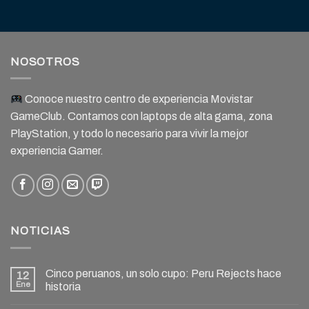
NOSOTROS
Conoce nuestro centro de experiencia Movistar
GameClub. Contamos con laptops de alta gama, zona
PlayStation, y todo lo necesario para vivir la mejor
experiencia Gamer.
NOTICIAS
Cinco peruanos, un solo cupo: Peru Rejects hace
12
Ene
historia