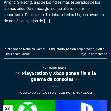
Knight: Silksong, uno de los indies más esperados de los
últimos años. Sin embargo, no fue el único estreno
importante. Ese mismo día debutó Hell is Us, una aventura
de acción que, lejos de […]
CONTINUAR LEYENDO
→
Publicado en
Noticias Gamer
|
Etiquetado
Accion
,
Exploración
,
Souls
Like
,
Steam
,
Xbox
Deje un comentario
NOTICIAS GAMER
PlayStation y Xbox ponen fin a la
guerra de consolas
PUBLICADO EL
AGOSTO 27, 2025
POR
LINKINGDOM
27