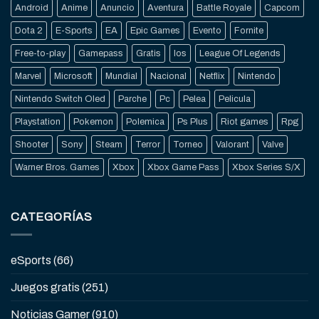
Android
Anime
Anuncio
Aventura
Battle Royale
Capcom
Dota 2
E-Sports
EA
Epic Games
Evento
Fornite
Free-to-play
Gamepass
Gratis
Ios
League Of Legends
Marvel
Microsoft
Mundial
Nacional
Netflix
Nintendo
Nintendo Switch Oled
Parche
Pc
Pelea
Pelicula
Playstation
Pokemon
Polemica
Ps Plus
Riot games
Rpg
Shooter
Sony
Steam
Terror
Torneo
Valorant
Valve
Warner Bros. Games
Xbox
Xbox Game Pass
Xbox Series S/X
CATEGORÍAS
eSports
(66)
Juegos gratis
(251)
Noticias Gamer
(910)