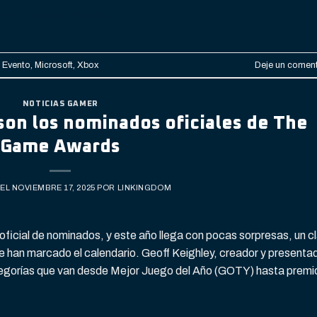
CONTINUAR LEYENDO
→
,
Evento
,
Microsoft
,
Xbox
Deje un coment
NOTICIAS GAMER
son los nominados oficiales de The
Game Awards
 EL
NOVIEMBRE 17, 2025
POR
LINKINGDOM
ficial de nominados, y este año llega con pocas sorpresas, un c
que han marcado el calendario. Geoff Keighley, creador y presenta
categorías que van desde Mejor Juego del Año (GOTY) hasta premi