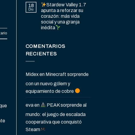
Stardew Valley 1.7
18
Dic
apunta a reforzar su
corazón: más vida
social y una granja
inédita
ario
COMENTARIOS
RECIENTES
Midex
en
Minecraft sorprende
con un nuevo gólem y
equipamiento de cobre
eva
en
PEAK sorprende al
 que
mundo: el juego de escalada
nte
cooperativa que conquistó
Steam