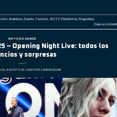
CONTINUAR LEYENDO
→
ccion
,
Aventura
,
Evento
,
Faccion
,
GOTY
,
Plataforma
,
Roguelike
Deje un coment
NOTICIAS GAMER
 – Opening Night Live: todos los
ncios y sorpresas
O EL
AGOSTO 20, 2025
POR
LINKINGDOM