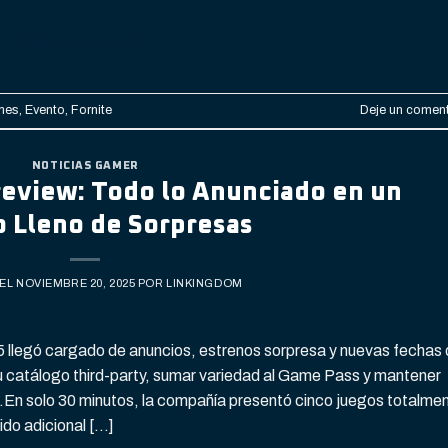
CONTINUAR LEYENDO
→
mes
,
Evento
,
Fornite
Deje un coment
NOTICIAS GAMER
eview: Todo lo Anunciado en un
 Lleno de Sorpresas
 EL
NOVIEMBRE 20, 2025
POR
LINKINGDOM
 llegó cargado de anuncios, estrenos sorpresa y nuevas fechas
su catálogo third-party, sumar variedad al Game Pass y mantener
e.En solo 30 minutos, la compañía presentó cinco juegos totalme
do adicional […]