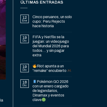
ÚLTIMAS ENTRADAS
Cinco peruanos, un solo
12
Ene
cupo: Peru Rejects
hace historia
FIFA y Netflix se la
19
Dic
juegan: un videojuego
del Mundial 2026 para
todos… y sin pagar
extra
Riot apunta a un
19
Dic
“remake” encubierto
Pokémon GO 2026
18
Dic
con un enero cargado
de legendarios,
Dinamax y eventos
clave
ia