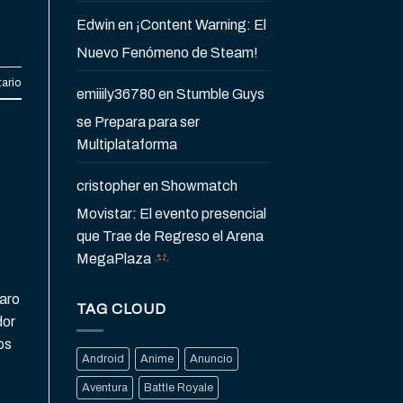
Edwin
en
¡Content Warning: El
Nuevo Fenómeno de Steam!
ario
emiiily36780
en
Stumble Guys
se Prepara para ser
Multiplataforma
cristopher
en
Showmatch
Movistar: El evento presencial
que Trae de Regreso el Arena
MegaPlaza
laro
TAG CLOUD
dor
os
Android
Anime
Anuncio
Aventura
Battle Royale