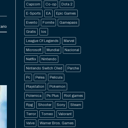
Capcom
Co-op
Dota 2
E-Sports
EA
Epic Games
Evento
Fornite
Gamepass
ario
Gratis
Ios
League Of Legends
Marvel
Microsoft
Mundial
Nacional
Netflix
Nintendo
Nintendo Switch Oled
Parche
Pc
Pelea
Pelicula
Playstation
Pokemon
Polemica
Ps Plus
Riot games
Rpg
Shooter
Sony
Steam
Terror
Torneo
Valorant
Valve
Warner Bros. Games