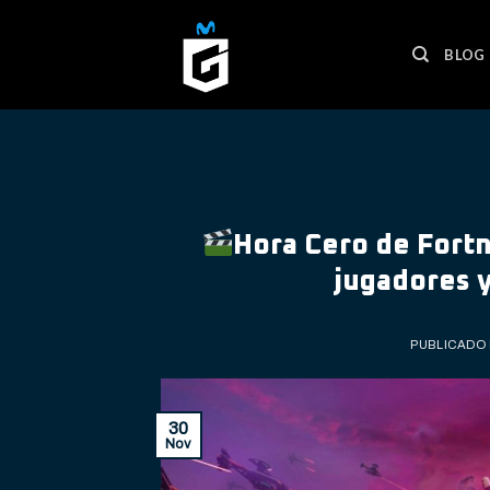
Skip
to
BLOG
content
Hora Cero de Fort
jugadores y
PUBLICADO
30
Nov