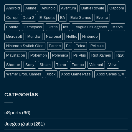
Android
Anime
Anuncio
Aventura
Battle Royale
Capcom
Co-op
Dota 2
E-Sports
EA
Epic Games
Evento
Fornite
Gamepass
Gratis
Ios
League Of Legends
Marvel
Microsoft
Mundial
Nacional
Netflix
Nintendo
Nintendo Switch Oled
Parche
Pc
Pelea
Pelicula
Playstation
Pokemon
Polemica
Ps Plus
Riot games
Rpg
Shooter
Sony
Steam
Terror
Torneo
Valorant
Valve
Warner Bros. Games
Xbox
Xbox Game Pass
Xbox Series S/X
CATEGORÍAS
eSports
(66)
Juegos gratis
(251)