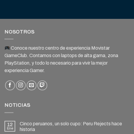
NOSOTROS
Conoce nuestro centro de experiencia Movistar
GameClub. Contamos con laptops de alta gama, zona
PlayStation, y todo lo necesario para vivir la mejor
experiencia Gamer.
NOTICIAS
Cinco peruanos, un solo cupo: Peru Rejects hace
12
Ene
historia