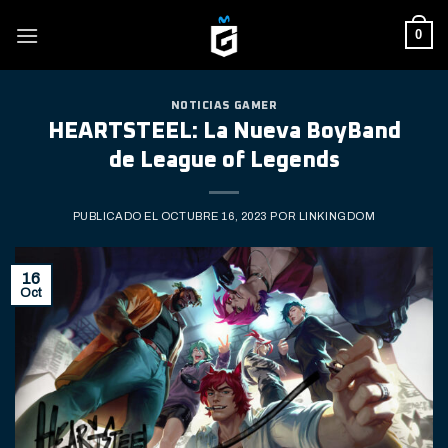
Skip
0
to
content
NOTICIAS GAMER
HEARTSTEEL: La Nueva BoyBand
de League of Legends
PUBLICADO EL
OCTUBRE 16, 2023
POR
LINKINGDOM
16
Oct