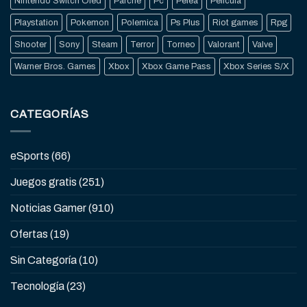
Nintendo Switch Oled
Parche
Pc
Pelea
Pelicula
Playstation
Pokemon
Polemica
Ps Plus
Riot games
Rpg
Shooter
Sony
Steam
Terror
Torneo
Valorant
Valve
Warner Bros. Games
Xbox
Xbox Game Pass
Xbox Series S/X
CATEGORÍAS
eSports
(66)
Juegos gratis
(251)
Noticias Gamer
(910)
Ofertas
(19)
Sin Categoría
(10)
Tecnología
(23)