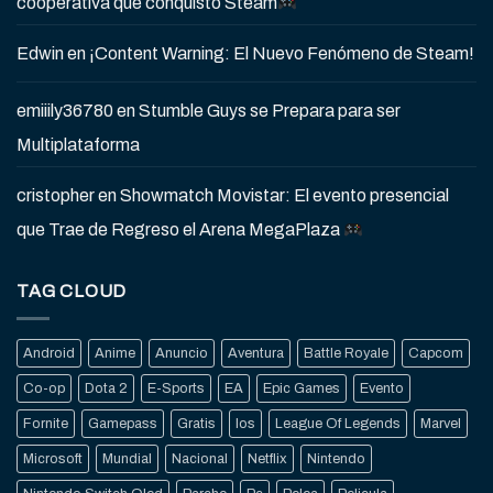
cooperativa que conquistó Steam
Edwin
en
¡Content Warning: El Nuevo Fenómeno de Steam!
emiiily36780
en
Stumble Guys se Prepara para ser
Multiplataforma
cristopher
en
Showmatch Movistar: El evento presencial
que Trae de Regreso el Arena MegaPlaza
TAG CLOUD
Android
Anime
Anuncio
Aventura
Battle Royale
Capcom
Co-op
Dota 2
E-Sports
EA
Epic Games
Evento
Fornite
Gamepass
Gratis
Ios
League Of Legends
Marvel
Microsoft
Mundial
Nacional
Netflix
Nintendo