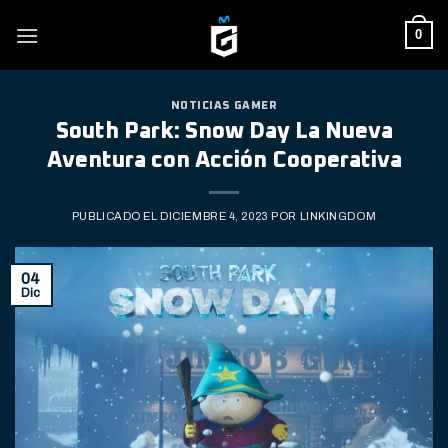
Skip
0
to
content
NOTICIAS GAMER
South Park: Snow Day La Nueva
Aventura con Acción Cooperativa
PUBLICADO EL
DICIEMBRE 4, 2023
POR
LINKINGDOM
04
Dic