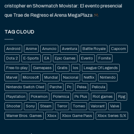
cristopher
en
Showmatch Movistar: El evento presencial
que Trae de Regreso el Arena MegaPlaza
TAG CLOUD
Android
Anime
Anuncio
Aventura
Battle Royale
Capcom
Dota 2
E-Sports
EA
Epic Games
Evento
Fornite
Free-to-play
Gamepass
Gratis
Ios
League Of Legends
Marvel
Microsoft
Mundial
Nacional
Netflix
Nintendo
Nintendo Switch Oled
Parche
Pc
Pelea
Pelicula
Playstation
Pokemon
Polemica
Ps Plus
Riot games
Rpg
Shooter
Sony
Steam
Terror
Torneo
Valorant
Valve
Warner Bros. Games
Xbox
Xbox Game Pass
Xbox Series S/X