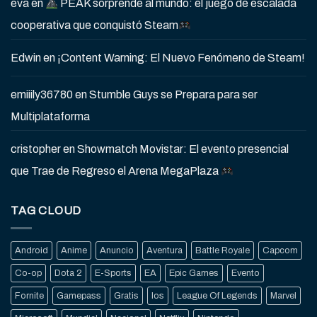
eva
en
PEAK sorprende al mundo: el juego de escalada
cooperativa que conquistó Steam
Edwin
en
¡Content Warning: El Nuevo Fenómeno de Steam!
emiiily36780
en
Stumble Guys se Prepara para ser
Multiplataforma
cristopher
en
Showmatch Movistar: El evento presencial
que Trae de Regreso el Arena MegaPlaza
TAG CLOUD
Android
Anime
Anuncio
Aventura
Battle Royale
Capcom
Co-op
Dota 2
E-Sports
EA
Epic Games
Evento
Fornite
Gamepass
Gratis
Ios
League Of Legends
Marvel