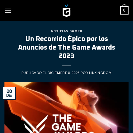
Skip
0
to
content
NOTICIAS GAMER
Un Recorrido Épico por los
Anuncios de The Game Awards
2023
PUBLICADO EL
DICIEMBRE 8, 2023
POR
LINKINGDOM
08
Dic