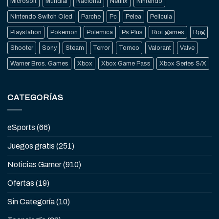
Microsoft
Mundial
Nacional
Netflix
Nintendo
Nintendo Switch Oled
Parche
Pc
Pelea
Pelicula
Playstation
Pokemon
Polemica
Ps Plus
Riot games
Rpg
Shooter
Sony
Steam
Terror
Torneo
Valorant
Valve
Warner Bros. Games
Xbox
Xbox Game Pass
Xbox Series S/X
CATEGORÍAS
eSports
(66)
Juegos gratis
(251)
Noticias Gamer
(910)
Ofertas
(19)
Sin Categoría
(10)