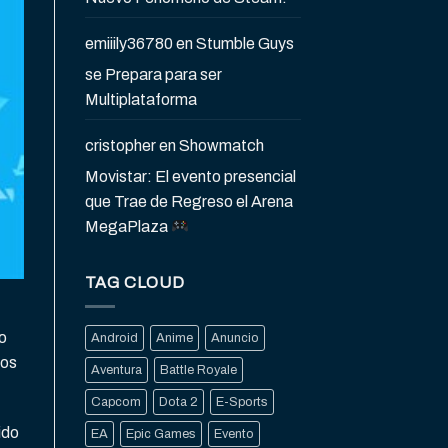
emiiily36780
en
Stumble Guys
se Prepara para ser
Multiplataforma
cristopher
en
Showmatch
Movistar: El evento presencial
que Trae de Regreso el Arena
MegaPlaza
TAG CLOUD
to
Android
Anime
Anuncio
los
Aventura
Battle Royale
Capcom
Dota 2
E-Sports
ido
EA
Epic Games
Evento