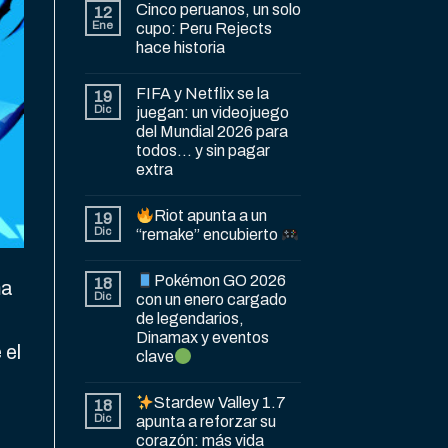
Cinco peruanos, un solo
12
Ene
cupo: Peru Rejects
hace historia
FIFA y Netflix se la
19
Dic
juegan: un videojuego
del Mundial 2026 para
todos… y sin pagar
extra
Riot apunta a un
19
Dic
“remake” encubierto
Pokémon GO 2026
18
ma
Dic
con un enero cargado
de legendarios,
Dinamax y eventos
 el
clave
Stardew Valley 1.7
18
Dic
apunta a reforzar su
corazón: más vida