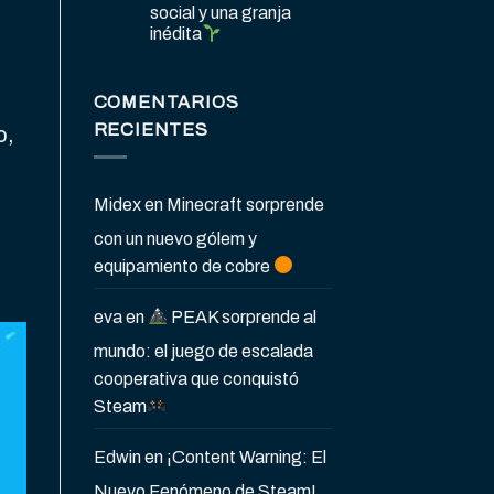
social y una granja
inédita
COMENTARIOS
RECIENTES
o,
Midex
en
Minecraft sorprende
con un nuevo gólem y
equipamiento de cobre
eva
en
PEAK sorprende al
mundo: el juego de escalada
cooperativa que conquistó
Steam
Edwin
en
¡Content Warning: El
Nuevo Fenómeno de Steam!