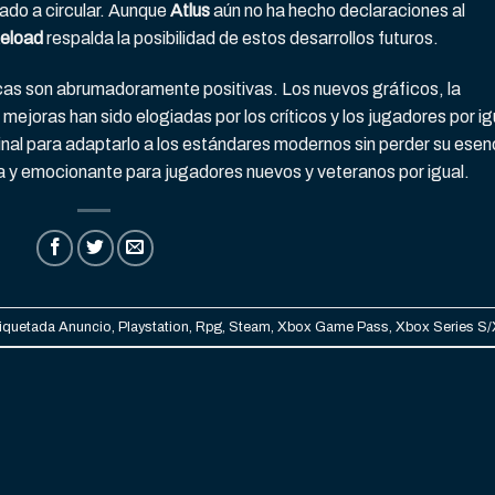
do a circular. Aunque
Atlus
aún no ha hecho declaraciones al
eload
respalda la posibilidad de estos desarrollos futuros.
ticas son abrumadoramente positivas. Los nuevos gráficos, la
mejoras han sido elogiadas por los críticos y los jugadores por ig
ginal para adaptarlo a los estándares modernos sin perder su esen
ca y emocionante para jugadores nuevos y veteranos por igual.
tiquetada
Anuncio
,
Playstation
,
Rpg
,
Steam
,
Xbox Game Pass
,
Xbox Series S/