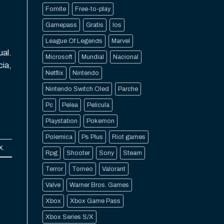
Fornite
Free-to-play
Gamepass
Gratis
Ios
League Of Legends
Marvel
ual.
Microsoft
Mundial
Nacional
cia,
Netflix
Nintendo
Nintendo Switch Oled
Parche
Pc
Pelea
Pelicula
Playstation
Pokemon
Polemica
Ps Plus
Riot games
X
.
Rpg
Shooter
Sony
Steam
Terror
Torneo
Valorant
Valve
Warner Bros. Games
Xbox
Xbox Game Pass
Xbox Series S/X