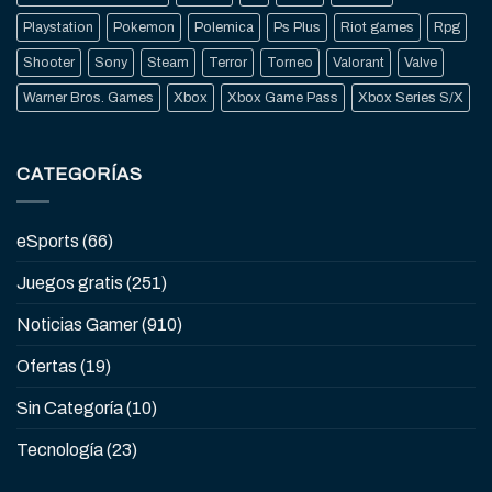
Playstation
Pokemon
Polemica
Ps Plus
Riot games
Rpg
Shooter
Sony
Steam
Terror
Torneo
Valorant
Valve
Warner Bros. Games
Xbox
Xbox Game Pass
Xbox Series S/X
CATEGORÍAS
eSports
(66)
Juegos gratis
(251)
Noticias Gamer
(910)
Ofertas
(19)
Sin Categoría
(10)
Tecnología
(23)