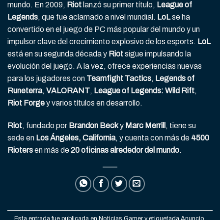
mundo. En 2009,
Riot
lanzó su primer título,
League of
Legends
, que fue aclamado a nivel mundial.
LoL
se ha
convertido en el juego de PC más popular del mundo y un
impulsor clave del crecimiento explosivo de los esports.
LoL
está en su segunda década y
Riot
sigue impulsando la
evolución del juego. A la vez, ofrece experiencias nuevas
para los jugadores con
Teamfight Tactics
,
Legends of
Runeterra
,
VALORANT
,
League of Legends: Wild Rift
,
Riot Forge
y varios títulos en desarrollo.
Riot
, fundado por
Brandon Beck
y
Marc Merrill
, tiene su
sede en
Los Ángeles, California
, y cuenta con más de
4500
Rioters
en más de
20 oficinas alrededor del mundo
.
Esta entrada fue publicada en
Noticias Gamer
y etiquetada
Anuncio
,