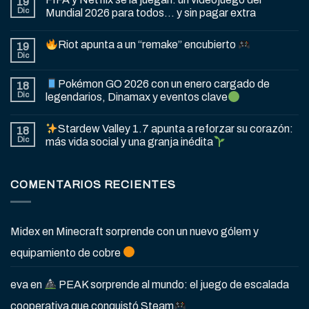
19
Dic
Mundial 2026 para todos… y sin pagar extra
Riot apunta a un “remake” encubierto
19
Dic
Pokémon GO 2026 con un enero cargado de
18
Dic
legendarios, Dinamax y eventos clave
Stardew Valley 1.7 apunta a reforzar su corazón:
18
Dic
más vida social y una granja inédita
COMENTARIOS RECIENTES
Midex
en
Minecraft sorprende con un nuevo gólem y
equipamiento de cobre
eva
en
PEAK sorprende al mundo: el juego de escalada
cooperativa que conquistó Steam