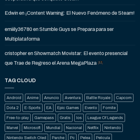
Edwin
en
¡Content Warning: El Nuevo Fenómeno de Steam!
emiiily36780
en
Stumble Guys se Prepara para ser
Multiplataforma
cristopher
en
Showmatch Movistar: El evento presencial
que Trae de Regreso el Arena MegaPlaza
TAG CLOUD
Android
Anime
Anuncio
Aventura
Battle Royale
Capcom
Dota 2
E-Sports
EA
Epic Games
Evento
Fornite
Free-to-play
Gamepass
Gratis
Ios
League Of Legends
Marvel
Microsoft
Mundial
Nacional
Netflix
Nintendo
Nintendo Switch Oled
Parche
Pc
Pelea
Pelicula