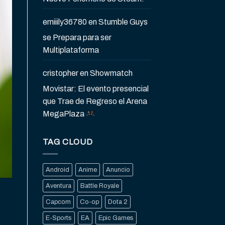
emiiily36780
en
Stumble Guys
se Prepara para ser
Multiplataforma
cristopher
en
Showmatch
Movistar: El evento presencial
que Trae de Regreso el Arena
MegaPlaza
TAG CLOUD
Android
Anime
Anuncio
Aventura
Battle Royale
Capcom
Co-op
Dota 2
E-Sports
EA
Epic Games