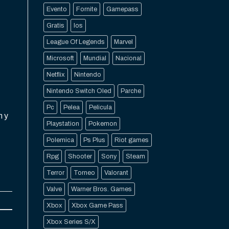
Evento
Fornite
Gamepass
Gratis
Ios
League Of Legends
Marvel
Microsoft
Mundial
Nacional
Netflix
Nintendo
Nintendo Switch Oled
Parche
Pc
Pelea
Pelicula
n y
Playstation
Pokemon
Polemica
Ps Plus
Riot games
Rpg
Shooter
Sony
Steam
Terror
Torneo
Valorant
Valve
Warner Bros. Games
Xbox
Xbox Game Pass
Xbox Series S/X