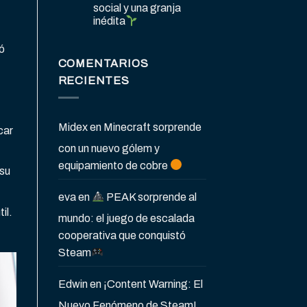
social y una granja
inédita
ó
COMENTARIOS
RECIENTES
Midex
en
Minecraft sorprende
car
con un nuevo gólem y
equipamiento de cobre
 su
eva
en
PEAK sorprende al
il.
mundo: el juego de escalada
cooperativa que conquistó
Steam
Edwin
en
¡Content Warning: El
Nuevo Fenómeno de Steam!