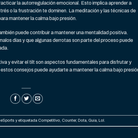
acticar la autorregulación emocional. Esto implica aprender a
trés o la frustración te dominen. La meditación y las técnicas de
para mantener la calma bajo presión.
ambién puede contribuir a mantener una mentalidad positiva.
malos días y que algunas derrotas son parte del proceso puede
ada.
a y evitar el tilt son aspectos fundamentales para disfrutar y
r estos consejos puede ayudarte a mantener la calma bajo presió
n
eSports
y etiquetada
Competitivo
,
Counter
,
Dota
,
Guia
,
Lol
.