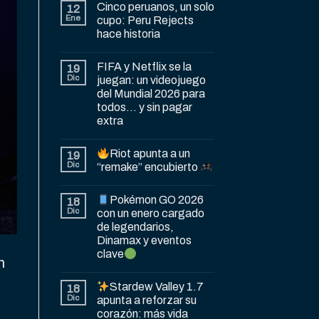
Cinco peruanos, un solo
12
Ene
cupo: Peru Rejects
hace historia
FIFA y Netflix se la
19
Dic
juegan: un videojuego
del Mundial 2026 para
todos… y sin pagar
extra
Riot apunta a un
19
Dic
“remake” encubierto
Pokémon GO 2026
18
Dic
con un enero cargado
de legendarios,
Dinamax y eventos
clave
n
Stardew Valley 1.7
18
Dic
apunta a reforzar su
corazón: más vida