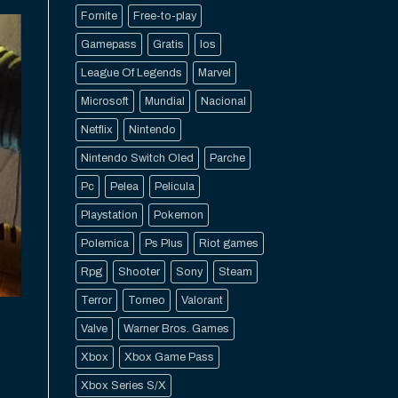
Fornite
Free-to-play
Gamepass
Gratis
Ios
League Of Legends
Marvel
Microsoft
Mundial
Nacional
Netflix
Nintendo
Nintendo Switch Oled
Parche
Pc
Pelea
Pelicula
Playstation
Pokemon
Polemica
Ps Plus
Riot games
Rpg
Shooter
Sony
Steam
Terror
Torneo
Valorant
Valve
Warner Bros. Games
Xbox
Xbox Game Pass
Xbox Series S/X