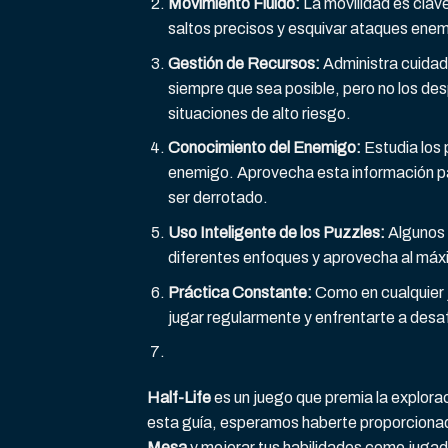
Movimiento Fluido:
La movilidad es clave
saltos precisos y esquivar ataques ene
Gestión de Recursos:
Administra cuidad
siempre que sea posible, pero no los des
situaciones de alto riesgo.
Conocimiento del Enemigo:
Estudia los 
enemigo. Aprovecha esta información par
ser derrotado.
Uso Inteligente de los Puzzles:
Algunos 
diferentes enfoques y aprovecha al máxi
Práctica Constante:
Como en cualquier 
jugar regularmente y enfrentarte a desaf
Half-Life
es un juego que premia la explora
esta guía, esperamos haberte proporcionad
Mesa
y mejorar tus habilidades como jugado