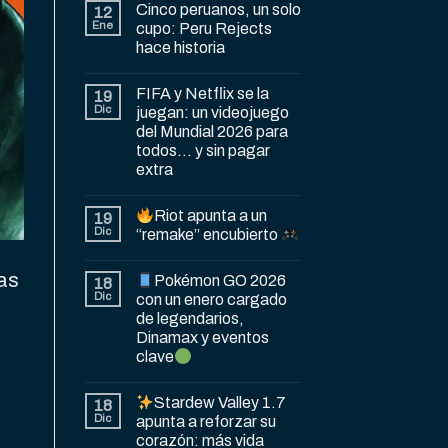
Cinco peruanos, un solo
12
Ene
cupo: Peru Rejects
hace historia
FIFA y Netflix se la
19
Dic
juegan: un videojuego
del Mundial 2026 para
todos… y sin pagar
extra
Riot apunta a un
19
Dic
“remake” encubierto
das
Pokémon GO 2026
18
Dic
con un enero cargado
de legendarios,
Dinamax y eventos
clave
Stardew Valley 1.7
18
Dic
apunta a reforzar su
corazón: más vida