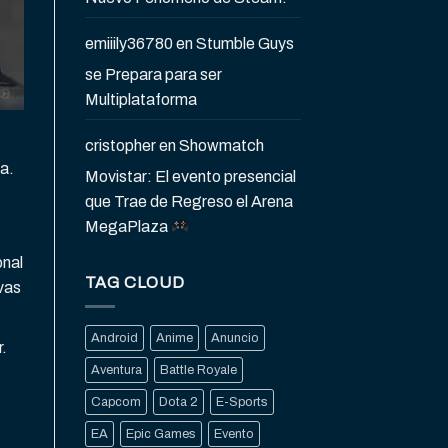
emiiily36780
en
Stumble Guys
se Prepara para ser
Multiplataforma
cristopher
en
Showmatch
a.
Movistar: El evento presencial
que Trae de Regreso el Arena
MegaPlaza
onal
TAG CLOUD
vas
Android
Anime
Anuncio
.
Aventura
Battle Royale
Capcom
Dota 2
E-Sports
EA
Epic Games
Evento