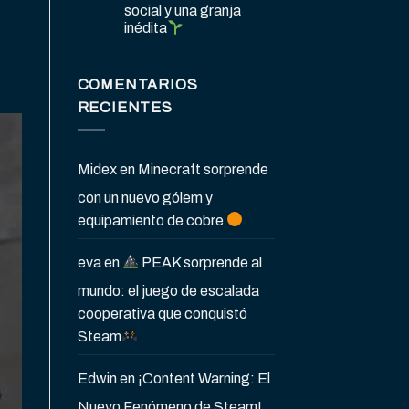
social y una granja
inédita
COMENTARIOS
RECIENTES
Midex
en
Minecraft sorprende
con un nuevo gólem y
equipamiento de cobre
eva
en
PEAK sorprende al
mundo: el juego de escalada
cooperativa que conquistó
Steam
Edwin
en
¡Content Warning: El
Nuevo Fenómeno de Steam!