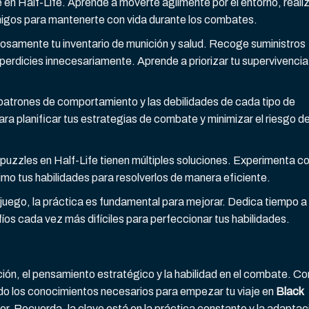
 en Half-Life. Aprende a moverte ágilmente por el entorno, reali
migos para mantenerte con vida durante los combates.
osamente tu inventario de munición y salud. Recoge suministros
perdicies innecesariamente. Aprende a priorizar tu supervivencia
patrones de comportamiento y las debilidades de cada tipo de
a planificar tus estrategias de combate y minimizar el riesgo d
puzzles en Half-Life tienen múltiples soluciones. Experimenta c
mo tus habilidades para resolverlos de manera eficiente.
juego, la práctica es fundamental para mejorar. Dedica tiempo a
íos cada vez más difíciles para perfeccionar tus habilidades.
ción, el pensamiento estratégico y la habilidad en el combate. Co
o los conocimientos necesarios para empezar tu viaje en
Black
r. Recuerda, la clave está en la práctica constante y la adaptac