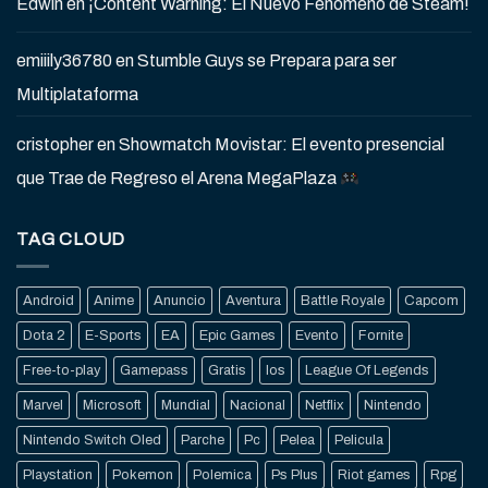
Edwin
en
¡Content Warning: El Nuevo Fenómeno de Steam!
emiiily36780
en
Stumble Guys se Prepara para ser
Multiplataforma
cristopher
en
Showmatch Movistar: El evento presencial
que Trae de Regreso el Arena MegaPlaza
TAG CLOUD
Android
Anime
Anuncio
Aventura
Battle Royale
Capcom
Dota 2
E-Sports
EA
Epic Games
Evento
Fornite
Free-to-play
Gamepass
Gratis
Ios
League Of Legends
Marvel
Microsoft
Mundial
Nacional
Netflix
Nintendo
Nintendo Switch Oled
Parche
Pc
Pelea
Pelicula
Playstation
Pokemon
Polemica
Ps Plus
Riot games
Rpg