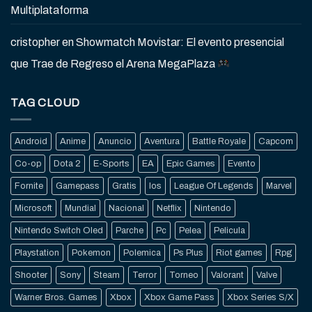
Multiplataforma
cristopher
en
Showmatch Movistar: El evento presencial
que Trae de Regreso el Arena MegaPlaza
TAG CLOUD
Android
Anime
Anuncio
Aventura
Battle Royale
Capcom
Co-op
Dota 2
E-Sports
EA
Epic Games
Evento
Fornite
Gamepass
Gratis
Ios
League Of Legends
Marvel
Microsoft
Mundial
Nacional
Netflix
Nintendo
Nintendo Switch Oled
Parche
Pc
Pelea
Pelicula
Playstation
Pokemon
Polemica
Ps Plus
Riot games
Rpg
Shooter
Sony
Steam
Terror
Torneo
Valorant
Valve
Warner Bros. Games
Xbox
Xbox Game Pass
Xbox Series S/X