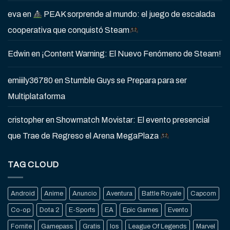
eva
en
PEAK sorprende al mundo: el juego de escalada
cooperativa que conquistó Steam
Edwin
en
¡Content Warning: El Nuevo Fenómeno de Steam!
emiiily36780
en
Stumble Guys se Prepara para ser
Multiplataforma
cristopher
en
Showmatch Movistar: El evento presencial
que Trae de Regreso el Arena MegaPlaza
TAG CLOUD
Android
Anime
Anuncio
Aventura
Battle Royale
Capcom
Co-op
Dota 2
E-Sports
EA
Epic Games
Evento
Fornite
Gamepass
Gratis
Ios
League Of Legends
Marvel