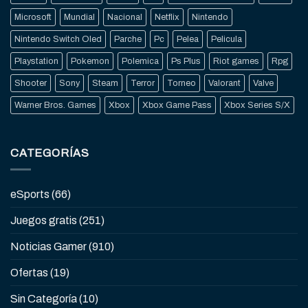
Microsoft
Mundial
Nacional
Netflix
Nintendo
Nintendo Switch Oled
Parche
Pc
Pelea
Pelicula
Playstation
Pokemon
Polemica
Ps Plus
Riot games
Rpg
Shooter
Sony
Steam
Terror
Torneo
Valorant
Valve
Warner Bros. Games
Xbox
Xbox Game Pass
Xbox Series S/X
CATEGORÍAS
eSports
(66)
Juegos gratis
(251)
Noticias Gamer
(910)
Ofertas
(19)
Sin Categoría
(10)