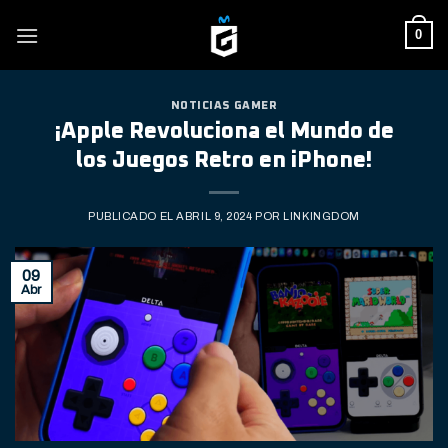
Skip
0
to
content
NOTICIAS GAMER
¡Apple Revoluciona el Mundo de
los Juegos Retro en iPhone!
PUBLICADO EL
ABRIL 9, 2024
POR
LINKINGDOM
09
Abr