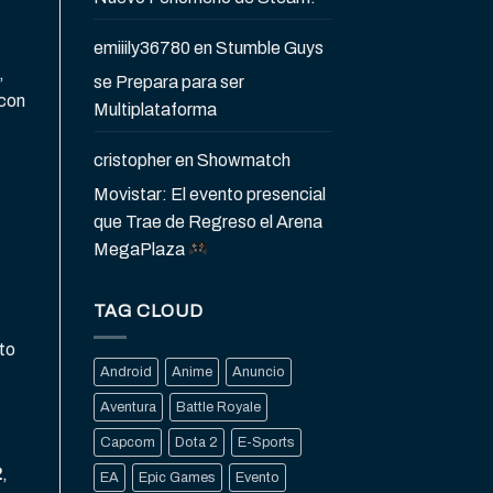
emiiily36780
en
Stumble Guys
,
se Prepara para ser
 con
Multiplataforma
cristopher
en
Showmatch
Movistar: El evento presencial
que Trae de Regreso el Arena
MegaPlaza
TAG CLOUD
to
Android
Anime
Anuncio
Aventura
Battle Royale
Capcom
Dota 2
E-Sports
2
,
EA
Epic Games
Evento