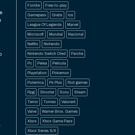
Fornite
Free-to-play
de
Gamepass
Gratis
Ios
s
League Of Legends
Marvel
Microsoft
Mundial
Nacional
Netflix
Nintendo
o
Nintendo Switch Oled
Parche
Pc
Pelea
Pelicula
Playstation
Pokemon
Polemica
Ps Plus
Riot games
Rpg
Shooter
Sony
Steam
Terror
Torneo
Valorant
Valve
Warner Bros. Games
Xbox
Xbox Game Pass
.
Xbox Series S/X