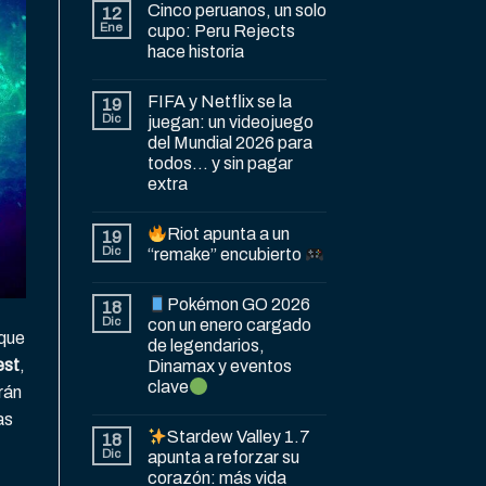
Cinco peruanos, un solo
12
Ene
cupo: Peru Rejects
hace historia
FIFA y Netflix se la
19
Dic
juegan: un videojuego
del Mundial 2026 para
todos… y sin pagar
extra
Riot apunta a un
19
Dic
“remake” encubierto
Pokémon GO 2026
18
Dic
con un enero cargado
 que
de legendarios,
est
,
Dinamax y eventos
clave
rán
as
Stardew Valley 1.7
18
Dic
apunta a reforzar su
corazón: más vida