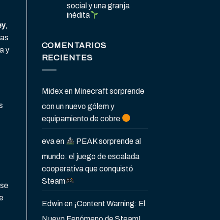
social y una granja
inédita
ey
,
ras
COMENTARIOS
a y
RECIENTES
Midex
en
Minecraft sorprende
s
con un nuevo gólem y
equipamiento de cobre
eva
en
PEAK sorprende al
mundo: el juego de escalada
cooperativa que conquistó
Steam
ase
de
Edwin
en
¡Content Warning: El
Nuevo Fenómeno de Steam!