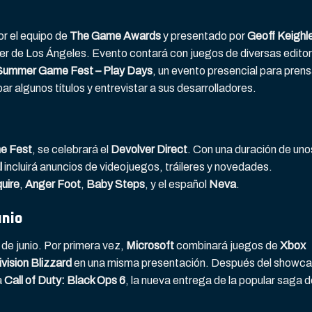
o
or el equipo de
The Game Awards
y presentado por
Geoff Keighl
er de Los Ángeles. Evento contará con juegos de diversas edito
Summer Game Fest – Play Days
, un evento presencial para prens
 algunos títulos y entrevistar a sus desarrolladores.
e Fest
, se celebrará el
Devolver Direct
. Con una duración de uno
l
incluirá anuncios de videojuegos, tráileres y novedades.
uire
,
Anger Foot
,
Baby Steps
, y el español
Neva
.
unio
 de junio. Por primera vez,
Microsoft
combinará juegos de
Xbox
ivision Blizzard
en una misma presentación. Después del showc
a
Call of Duty: Black Ops 6
, la nueva entrega de la popular saga 