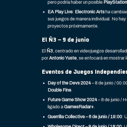
pero podría haber un posible
PlayStatio
EA Play Live
:
Electronic Arts
ha cambiad
sus juegos de manera individual. No hay
proyectos próximamente.
El Ñ3 – 9 de junio
El
Ñ3
, centrado en videojuegos desarrollad
por
Antonio Yuste
, se enfocará en mostrar l
Eventos de Juegos Independie
Day of the Devs 2024
– 8 de junio / 00
Double Fine
.
Future Game Show 2024
– 8 de junio / 
ligado a
GamesRadar+
.
Guerrilla Collective – 6 de junio / 19:00
: 
Wholesome Direct – 8 de junio / 18:00
: 