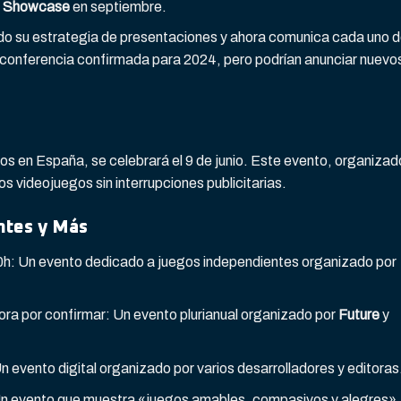
n Showcase
en septiembre.
o su estrategia de presentaciones y ahora comunica cada uno 
 conferencia confirmada para 2024, pero podrían anunciar nuevo
os en España, se celebrará el 9 de junio. Este evento, organizad
os videojuegos sin interrupciones publicitarias.
ntes y Más
:00h: Un evento dedicado a juegos independientes organizado por
Hora por confirmar: Un evento plurianual organizado por
Future
y
Un evento digital organizado por varios desarrolladores y editoras
Un evento que muestra «juegos amables, compasivos y alegres».