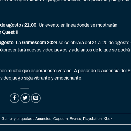
de agosto / 21:00
: Un evento en línea donde se mostrarán
n Quest II
.
agosto
: La
Gamescom 2024
se celebrará del 21 al 25 de agosto
ve
presentará nuevos videojuegos y adelantos de lo que se podrá 
nen mucho que esperar este verano. A pesar de la ausencia del E
l videojuego siga vibrante y emocionante.
s Gamer
y etiquetada
Anuncios
,
Capcom
,
Evento
,
Playstation
,
Xbox
.