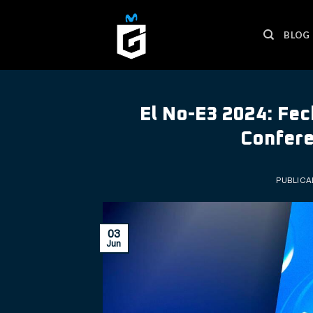
Skip
to
BLOG
content
El No-E3 2024: Fec
Confere
PUBLICA
03
Jun