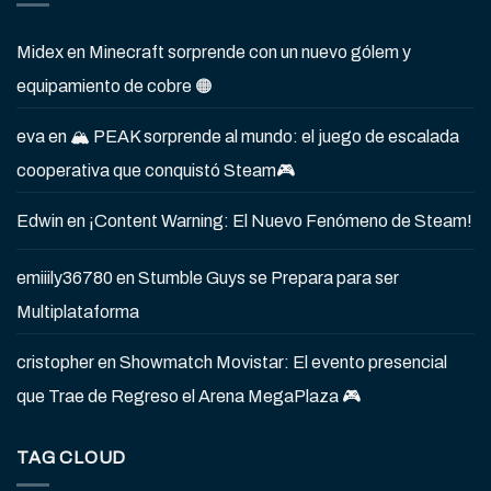
Midex
en
Minecraft sorprende con un nuevo gólem y
equipamiento de cobre 🟠
eva
en
🏔️ PEAK sorprende al mundo: el juego de escalada
cooperativa que conquistó Steam🎮
Edwin
en
¡Content Warning: El Nuevo Fenómeno de Steam!
emiiily36780
en
Stumble Guys se Prepara para ser
Multiplataforma
cristopher
en
Showmatch Movistar: El evento presencial
que Trae de Regreso el Arena MegaPlaza 🎮
TAG CLOUD