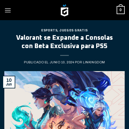
Skip
0
to
content
ESPORTS
,
JUEGOS GRATIS
Valorant se Expande a Consolas
con Beta Exclusiva para PS5
PUBLICADO EL
JUNIO 10, 2024
POR
LINKINGDOM
10
Jun