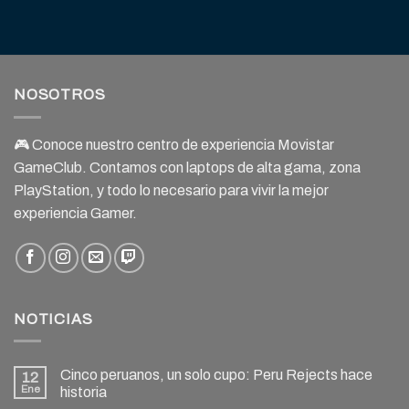
NOSOTROS
🎮 Conoce nuestro centro de experiencia Movistar
GameClub. Contamos con laptops de alta gama, zona
PlayStation, y todo lo necesario para vivir la mejor
experiencia Gamer.
NOTICIAS
Cinco peruanos, un solo cupo: Peru Rejects hace
12
Ene
historia