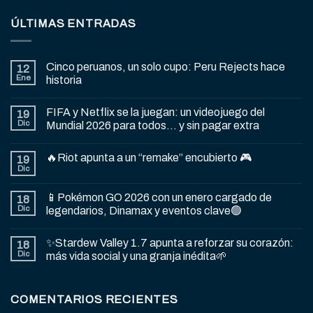
ÚLTIMAS ENTRADAS
Cinco peruanos, un solo cupo: Peru Rejects hace
12
Ene
historia
FIFA y Netflix se la juegan: un videojuego del
19
Dic
Mundial 2026 para todos… y sin pagar extra
🔥Riot apunta a un “remake” encubierto 🎮
19
Dic
📱Pokémon GO 2026 con un enero cargado de
18
Dic
legendarios, Dinamax y eventos clave🟢
✨Stardew Valley 1.7 apunta a reforzar su corazón:
18
Dic
más vida social y una granja inédita🌱
COMENTARIOS RECIENTES