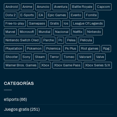
Android
Anime
Anuncio
Aventura
Battle Royale
Capcom
Dota 2
E-Sports
EA
Epic Games
Evento
Fornite
Free-to-play
Gamepass
Gratis
Ios
League Of Legends
Marvel
Microsoft
Mundial
Nacional
Netflix
Nintendo
Nintendo Switch Oled
Parche
Pc
Pelea
Pelicula
Playstation
Pokemon
Polemica
Ps Plus
Riot games
Rpg
Shooter
Sony
Steam
Terror
Torneo
Valorant
Valve
Warner Bros. Games
Xbox
Xbox Game Pass
Xbox Series S/X
CATEGORÍAS
eSports
(66)
Juegos gratis
(251)