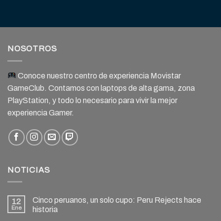
NOSOTROS
Conoce nuestro centro de experiencia Movistar
GameClub. Contamos con laptops de alta gama, zona
PlayStation, y todo lo necesario para vivir la mejor
experiencia Gamer.
NOTICIAS
Cinco peruanos, un solo cupo: Peru Rejects hace
12
Ene
historia