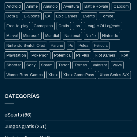
Android
Anime
Anuncio
Aventura
Battle Royale
Capcom
Dota 2
E-Sports
EA
Epic Games
Evento
Fornite
Free-to-play
Gamepass
Gratis
Ios
League Of Legends
Marvel
Microsoft
Mundial
Nacional
Netflix
Nintendo
Nintendo Switch Oled
Parche
Pc
Pelea
Pelicula
Playstation
Pokemon
Polemica
Ps Plus
Riot games
Rpg
Shooter
Sony
Steam
Terror
Torneo
Valorant
Valve
Warner Bros. Games
Xbox
Xbox Game Pass
Xbox Series S/X
CATEGORÍAS
eSports
(66)
Juegos gratis
(251)