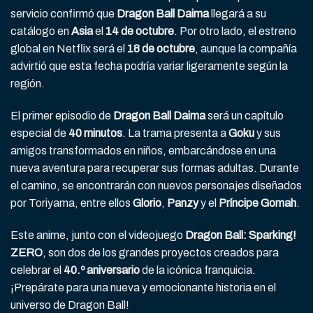
servicio confirmó que
Dragon Ball Daima
llegará a su
catálogo en
Asia
el
14 de octubre
. Por otro lado, el estreno
global en Netflix será el
18 de octubre
, aunque la compañía
advirtió que esta fecha podría variar ligeramente según la
región.
El primer episodio de
Dragon Ball Daima
será un capítulo
especial de
40 minutos
. La trama presenta a
Goku
y sus
amigos transformados en niños, embarcándose en una
nueva aventura para recuperar sus formas adultas. Durante
el camino, se encontrarán con nuevos personajes diseñados
por Toriyama, entre ellos
Glorio
,
Panzy
y el
Príncipe Gomah
.
Este anime, junto con el videojuego
Dragon Ball: Sparking!
ZERO
, son dos de los grandes proyectos creados para
celebrar el
40.º aniversario
de la icónica franquicia.
¡Prepárate para una nueva y emocionante historia en el
universo de Dragon Ball!