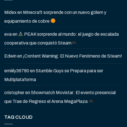
Midex
en
Minecraft sorprende con un nuevo gólem y
equipamiento de cobre
eva
en
PEAK sorprende al mundo: el juego de escalada
cooperativa que conquistó Steam
Edwin
en
¡Content Warning: El Nuevo Fenómeno de Steam!
emiiily36780
en
Stumble Guys se Prepara para ser
Multiplataforma
cristopher
en
Showmatch Movistar: El evento presencial
que Trae de Regreso el Arena MegaPlaza
TAG CLOUD