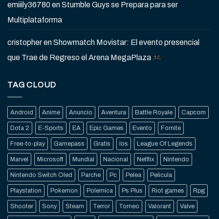
emiiily36780
en
Stumble Guys se Prepara para ser
Multiplataforma
cristopher
en
Showmatch Movistar: El evento presencial
que Trae de Regreso el Arena MegaPlaza
TAG CLOUD
Android
Anime
Anuncio
Aventura
Battle Royale
Capcom
Dota 2
E-Sports
EA
Epic Games
Evento
Fornite
Free-to-play
Gamepass
Gratis
Ios
League Of Legends
Marvel
Microsoft
Mundial
Nacional
Netflix
Nintendo
Nintendo Switch Oled
Parche
Pc
Pelea
Pelicula
Playstation
Pokemon
Polemica
Ps Plus
Riot games
Rpg
Shooter
Sony
Steam
Terror
Torneo
Valorant
Valve