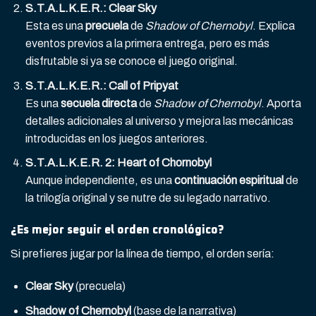
S.T.A.L.K.E.R.: Clear Sky
Esta es una
precuela
de
Shadow of Chernobyl
. Explica
eventos previos a la primera entrega, pero es más
disfrutable si ya se conoce el juego original.
S.T.A.L.K.E.R.: Call of Pripyat
Es una
secuela directa
de
Shadow of Chernobyl
. Aporta
detalles adicionales al universo y mejora las mecánicas
introducidas en los juegos anteriores.
S.T.A.L.K.E.R. 2: Heart of Chornobyl
Aunque independiente, es una
continuación espiritual
de
la trilogía original y se nutre de su legado narrativo.
¿Es mejor seguir el orden cronológico?
Si prefieres jugar por la línea de tiempo, el orden sería:
Clear Sky
(precuela)
Shadow of Chernobyl
(base de la narrativa)