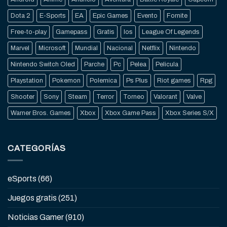
Dota 2
E-Sports
EA
Epic Games
Evento
Fornite
Free-to-play
Gamepass
Gratis
Ios
League Of Legends
Marvel
Microsoft
Mundial
Nacional
Netflix
Nintendo
Nintendo Switch Oled
Parche
Pc
Pelea
Pelicula
Playstation
Pokemon
Polemica
Ps Plus
Riot games
Rpg
Shooter
Sony
Steam
Terror
Torneo
Valorant
Valve
Warner Bros. Games
Xbox
Xbox Game Pass
Xbox Series S/X
CATEGORÍAS
eSports
(66)
Juegos gratis
(251)
Noticias Gamer
(910)