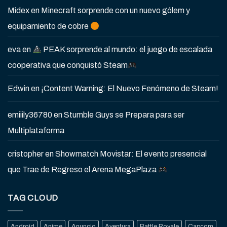
Midex
en
Minecraft sorprende con un nuevo gólem y
equipamiento de cobre
eva
en
PEAK sorprende al mundo: el juego de escalada
cooperativa que conquistó Steam
Edwin
en
¡Content Warning: El Nuevo Fenómeno de Steam!
emiiily36780
en
Stumble Guys se Prepara para ser
Multiplataforma
cristopher
en
Showmatch Movistar: El evento presencial
que Trae de Regreso el Arena MegaPlaza
TAG CLOUD
Android
Anime
Anuncio
Aventura
Battle Royale
Capcom