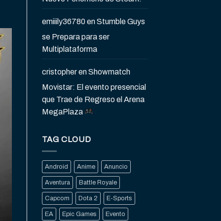
emiiily36780
en
Stumble Guys
se Prepara para ser
Multiplataforma
cristopher
en
Showmatch
Movistar: El evento presencial
que Trae de Regreso el Arena
MegaPlaza
TAG CLOUD
Android
Anime
Anuncio
Aventura
Battle Royale
Capcom
Dota 2
E-Sports
EA
Epic Games
Evento