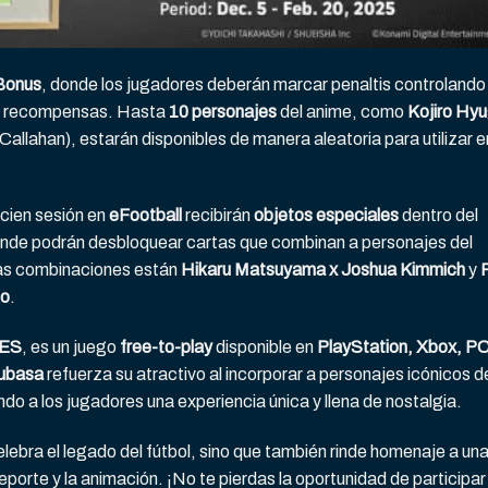
 Bonus
, donde los jugadores deberán marcar penaltis controlando
r recompensas. Hasta
10 personajes
del anime, como
Kojiro Hy
 Callahan), estarán disponibles de manera aleatoria para utilizar e
icien sesión en
eFootball
recibirán
objetos especiales
dentro del
onde podrán desbloquear cartas que combinan a personajes del
 las combinaciones están
Hikaru Matsuyama x Joshua Kimmich
y
no
.
ES
, es un juego
free-to-play
disponible en
PlayStation, Xbox, P
ubasa
refuerza su atractivo al incorporar a personajes icónicos d
endo a los jugadores una experiencia única y llena de nostalgia.
elebra el legado del fútbol, sino que también rinde homenaje a un
eporte y la animación. ¡No te pierdas la oportunidad de participar