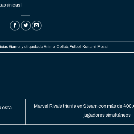
tas únicas!
icias Gamer
y etiquetada
Anime
,
Collab
,
Futbol
,
Konami
,
Messi
.
Marvel Rivals triunfa en Steam con más de 400
a esta
jugadores simultáneos