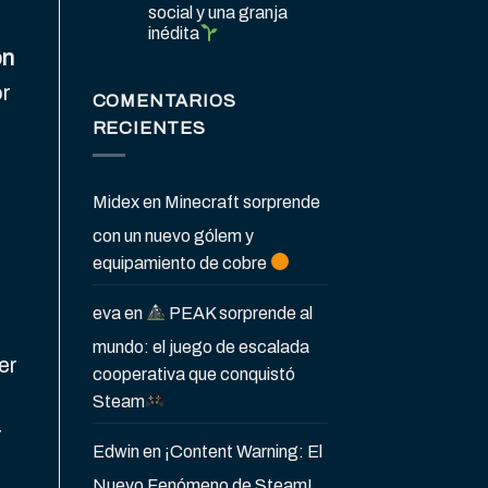
social y una granja
inédita
ón
or
COMENTARIOS
RECIENTES
Midex
en
Minecraft sorprende
con un nuevo gólem y
equipamiento de cobre
eva
en
PEAK sorprende al
mundo: el juego de escalada
er
cooperativa que conquistó
Steam
r
Edwin
en
¡Content Warning: El
Nuevo Fenómeno de Steam!