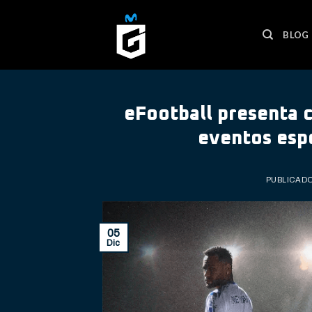
Skip
to
BLOG
content
eFootball presenta 
eventos espe
PUBLICADO
05
Dic