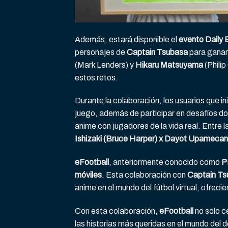
Además, estará disponible el
evento Daily
personajes de
Captain Tsubasa
para gana
(Mark Lenders) y
Hikaru Matsuyama
(Philip
estos retos.
Durante la colaboración, los usuarios que in
juego, además de participar en desafíos d
anime con jugadores de la vida real. Entre
Ishizaki (Bruce Harper) x Dayot Upameca
eFootball
, anteriormente conocido como
P
móviles
. Esta colaboración con
Captain Ts
anime en el mundo del fútbol virtual, ofreci
Con esta colaboración,
eFootball
no solo c
las historias más queridas en el mundo del d