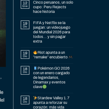
Cinco peruanos, un solo
12
Ene
cupo: Peru Rejects
hace historia
FIFA y Netflix se la
19
Dic
juegan: un videojuego
del Mundial 2026 para
todos… y sin pagar
extra
Riot apunta a un
19
Dic
“remake” encubierto
Pokémon GO 2026
18
Dic
con un enero cargado
,
de legendarios,
Dinamax y eventos
clave
de
Stardew Valley 1.7
18
del
Dic
apunta a reforzar su
corazón: más vida