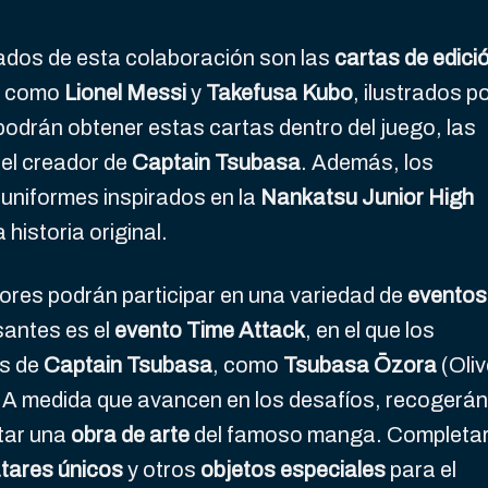
dos de esta colaboración son las
cartas de edici
es como
Lionel Messi
y
Takefusa Kubo
, ilustrados p
podrán obtener estas cartas dentro del juego, las
del creador de
Captain Tsubasa
. Además, los
 uniformes inspirados en la
Nankatsu Junior High
 historia original.
res podrán participar en una variedad de
eventos
santes es el
evento Time Attack
, en el que los
es de
Captain Tsubasa
, como
Tsubasa Ōzora
(Oliv
 A medida que avancen en los desafíos, recogerán
tar una
obra de arte
del famoso manga. Completa
tares únicos
y otros
objetos especiales
para el