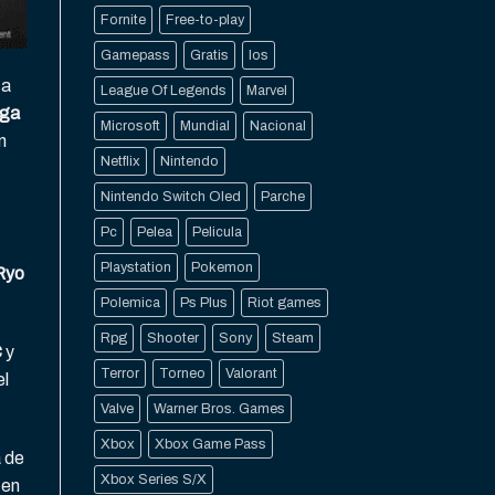
Fornite
Free-to-play
Gamepass
Gratis
Ios
 a
League Of Legends
Marvel
uga
Microsoft
Mundial
Nacional
n
Netflix
Nintendo
Nintendo Switch Oled
Parche
Pc
Pelea
Pelicula
Playstation
Pokemon
Ryo
Polemica
Ps Plus
Riot games
Rpg
Shooter
Sony
Steam
C
y
Terror
Torneo
Valorant
el
Valve
Warner Bros. Games
Xbox
Xbox Game Pass
a de
Xbox Series S/X
 en