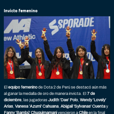
Invicto femenino
El
equipo femenino
de Dota 2 de Perú se destacó aún más
al ganar la medalla de oro de manera invicta. El
7 de
diciembre
, las jugadoras
Judith ‘Dae’ Polo
,
Wendy ‘Lovely’
Arias
,
Vanesa ‘Azumi’ Cahuana
,
Abigail ‘Sylvanas’ Cuenta
y
Fanny ‘Bambú’ Chuquimamani
vencieron a
Chile
en la final