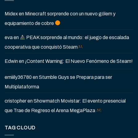
Midex
en
Minecraft sorprende con un nuevo gólem y
equipamiento de cobre
eva
en
PEAK sorprende al mundo: el juego de escalada
cooperativa que conquistó Steam
Edwin
en
¡Content Warning: El Nuevo Fenómeno de Steam!
emiiily36780
en
Stumble Guys se Prepara para ser
Multiplataforma
cristopher
en
Showmatch Movistar: El evento presencial
que Trae de Regreso el Arena MegaPlaza
TAG CLOUD