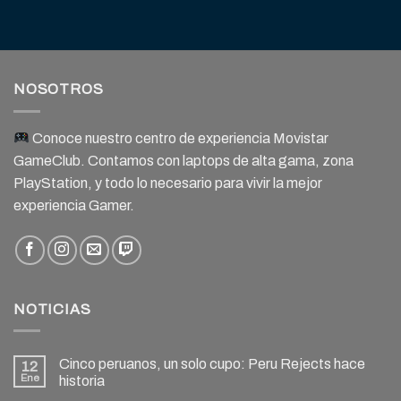
NOSOTROS
Conoce nuestro centro de experiencia Movistar
GameClub. Contamos con laptops de alta gama, zona
PlayStation, y todo lo necesario para vivir la mejor
experiencia Gamer.
NOTICIAS
Cinco peruanos, un solo cupo: Peru Rejects hace
12
Ene
historia