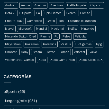
Android
Anime
Anuncio
Aventura
Battle Royale
Capcom
Dota 2
E-Sports
EA
Epic Games
Evento
Fornite
Free-to-play
Gamepass
Gratis
Ios
League Of Legends
Marvel
Microsoft
Mundial
Nacional
Netflix
Nintendo
Nintendo Switch Oled
Parche
Pc
Pelea
Pelicula
Playstation
Pokemon
Polemica
Ps Plus
Riot games
Rpg
Shooter
Sony
Steam
Terror
Torneo
Valorant
Valve
Warner Bros. Games
Xbox
Xbox Game Pass
Xbox Series S/X
CATEGORÍAS
eSports
(66)
Juegos gratis
(251)