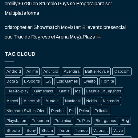
emiiily36780
en
Stumble Guys se Prepara para ser
Multiplataforma
cristopher
en
Showmatch Movistar: El evento presencial
que Trae de Regreso el Arena MegaPlaza
TAG CLOUD
Android
Anime
Anuncio
Aventura
Battle Royale
Capcom
Dota 2
E-Sports
EA
Epic Games
Evento
Fornite
Free-to-play
Gamepass
Gratis
Ios
League Of Legends
Marvel
Microsoft
Mundial
Nacional
Netflix
Nintendo
Nintendo Switch Oled
Parche
Pc
Pelea
Pelicula
Playstation
Pokemon
Polemica
Ps Plus
Riot games
Rpg
Shooter
Sony
Steam
Terror
Torneo
Valorant
Valve