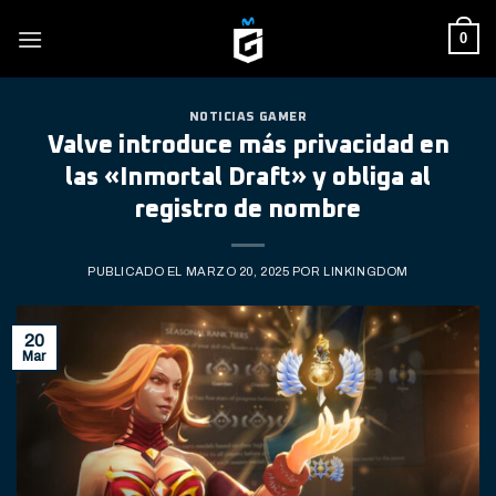
Skip
0
to
content
NOTICIAS GAMER
Valve introduce más privacidad en
las «Inmortal Draft» y obliga al
registro de nombre
PUBLICADO EL
MARZO 20, 2025
POR
LINKINGDOM
20
Mar