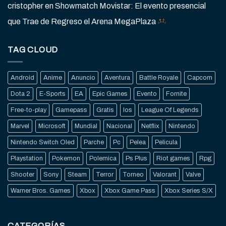
cristopher
en
Showmatch Movistar: El evento presencial
que Trae de Regreso el Arena MegaPlaza
TAG CLOUD
Android
Anime
Anuncio
Aventura
Battle Royale
Capcom
Dota 2
E-Sports
EA
Epic Games
Evento
Fornite
Free-to-play
Gamepass
Gratis
Ios
League Of Legends
Marvel
Microsoft
Mundial
Nacional
Netflix
Nintendo
Nintendo Switch Oled
Parche
Pc
Pelea
Pelicula
Playstation
Pokemon
Polemica
Ps Plus
Riot games
Rpg
Shooter
Sony
Steam
Terror
Torneo
Valorant
Valve
Warner Bros. Games
Xbox
Xbox Game Pass
Xbox Series S/X
CATEGORÍAS