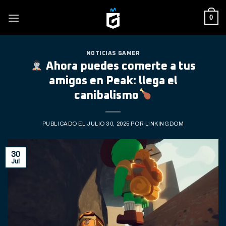
Skip
0
to
content
NOTICIAS GAMER
Ahora puedes comerte a tus
amigos en Peak: llega el
canibalismo
PUBLICADO EL
JULIO 30, 2025
POR
LINKINGDOM
30
Jul