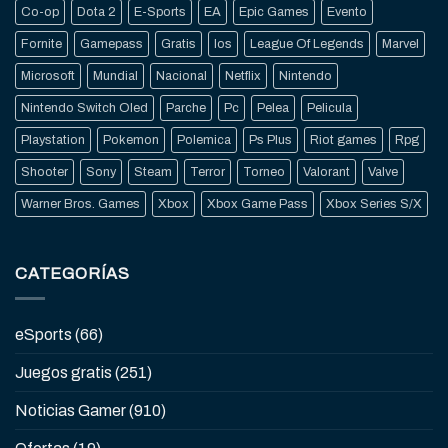
Co-op
Dota 2
E-Sports
EA
Epic Games
Evento
Fornite
Gamepass
Gratis
Ios
League Of Legends
Marvel
Microsoft
Mundial
Nacional
Netflix
Nintendo
Nintendo Switch Oled
Parche
Pc
Pelea
Pelicula
Playstation
Pokemon
Polemica
Ps Plus
Riot games
Rpg
Shooter
Sony
Steam
Terror
Torneo
Valorant
Valve
Warner Bros. Games
Xbox
Xbox Game Pass
Xbox Series S/X
CATEGORÍAS
eSports
(66)
Juegos gratis
(251)
Noticias Gamer
(910)