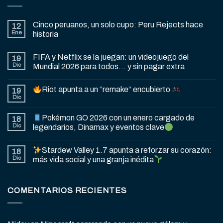
Cinco peruanos, un solo cupo: Peru Rejects hace
12
Ene
historia
FIFA y Netflix se la juegan: un videojuego del
19
Dic
Mundial 2026 para todos… y sin pagar extra
Riot apunta a un “remake” encubierto
19
Dic
Pokémon GO 2026 con un enero cargado de
18
Dic
legendarios, Dinamax y eventos clave
Stardew Valley 1.7 apunta a reforzar su corazón:
18
Dic
más vida social y una granja inédita
COMENTARIOS RECIENTES