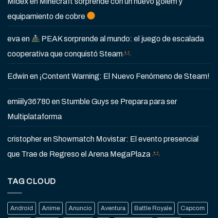
Midex
en
Minecraft sorprende con un nuevo gólem y
equipamiento de cobre
eva
en
PEAK sorprende al mundo: el juego de escalada
cooperativa que conquistó Steam
Edwin
en
¡Content Warning: El Nuevo Fenómeno de Steam!
emiiily36780
en
Stumble Guys se Prepara para ser
Multiplataforma
cristopher
en
Showmatch Movistar: El evento presencial
que Trae de Regreso el Arena MegaPlaza
TAG CLOUD
Android
Anime
Anuncio
Aventura
Battle Royale
Capcom