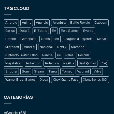
TAG CLOUD
Android
Anime
Anuncio
Aventura
Battle Royale
Capcom
Co-op
Dota 2
E-Sports
EA
Epic Games
Evento
Fornite
Gamepass
Gratis
Ios
League Of Legends
Marvel
Microsoft
Mundial
Nacional
Netflix
Nintendo
Nintendo Switch Oled
Parche
Pc
Pelea
Pelicula
Playstation
Pokemon
Polemica
Ps Plus
Riot games
Rpg
Shooter
Sony
Steam
Terror
Torneo
Valorant
Valve
Warner Bros. Games
Xbox
Xbox Game Pass
Xbox Series S/X
CATEGORÍAS
eSports
(66)