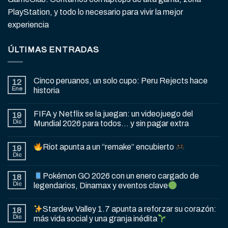
PlayStation, y todo lo necesario para vivir la mejor
experiencia
ÚLTIMAS ENTRADAS
Cinco peruanos, un solo cupo: Peru Rejects hace
12
Ene
historia
FIFA y Netflix se la juegan: un videojuego del
19
Dic
Mundial 2026 para todos… y sin pagar extra
Riot apunta a un “remake” encubierto
19
Dic
Pokémon GO 2026 con un enero cargado de
18
Dic
legendarios, Dinamax y eventos clave
Stardew Valley 1.7 apunta a reforzar su corazón:
18
Dic
más vida social y una granja inédita