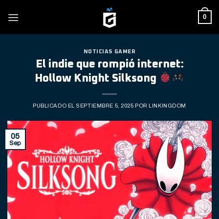
Skip
0
to
content
NOTICIAS GAMER
El indie que rompió internet:
Hollow Knight Silksong
PUBLICADO EL
SEPTIEMBRE 5, 2025
POR
LINKINGDOM
05
Sep