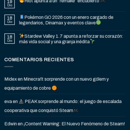
Riot apunta a un “remake” encubierto
19
Dic
Pokémon GO 2026 con un enero cargado de
18
Dic
legendarios, Dinamax y eventos clave
Stardew Valley 1.7 apunta a reforzar su corazón:
18
Dic
más vida social y una granja inédita
COMENTARIOS RECIENTES
Midex
en
Minecraft sorprende con un nuevo gólem y
equipamiento de cobre
eva
en
PEAK sorprende al mundo: el juego de escalada
cooperativa que conquistó Steam
Edwin
en
¡Content Warning: El Nuevo Fenómeno de Steam!