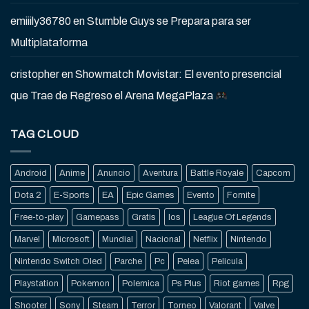
emiiily36780
en
Stumble Guys se Prepara para ser
Multiplataforma
cristopher
en
Showmatch Movistar: El evento presencial
que Trae de Regreso el Arena MegaPlaza
TAG CLOUD
Android
Anime
Anuncio
Aventura
Battle Royale
Capcom
Dota 2
E-Sports
EA
Epic Games
Evento
Fornite
Free-to-play
Gamepass
Gratis
Ios
League Of Legends
Marvel
Microsoft
Mundial
Nacional
Netflix
Nintendo
Nintendo Switch Oled
Parche
Pc
Pelea
Pelicula
Playstation
Pokemon
Polemica
Ps Plus
Riot games
Rpg
Shooter
Sony
Steam
Terror
Torneo
Valorant
Valve