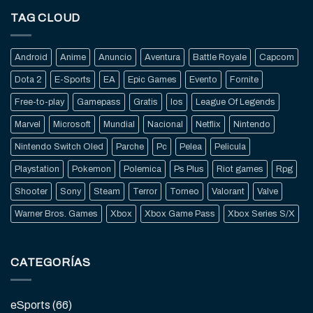
TAG CLOUD
Android
Anime
Anuncio
Aventura
Battle Royale
Capcom
Dota 2
E-Sports
EA
Epic Games
Evento
Fornite
Free-to-play
Gamepass
Gratis
Ios
League Of Legends
Marvel
Microsoft
Mundial
Nacional
Netflix
Nintendo
Nintendo Switch Oled
Parche
Pc
Pelea
Pelicula
Playstation
Pokemon
Polemica
Ps Plus
Riot games
Rpg
Shooter
Sony
Steam
Terror
Torneo
Valorant
Valve
Warner Bros. Games
Xbox
Xbox Game Pass
Xbox Series S/X
CATEGORÍAS
eSports
(66)