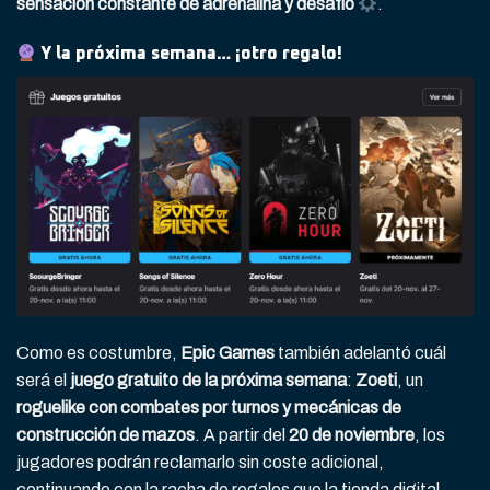
sensación constante de adrenalina y desafío
.
Y la próxima semana… ¡otro regalo!
Como es costumbre,
Epic Games
también adelantó cuál
será el
juego gratuito de la próxima semana
:
Zoeti
, un
roguelike con combates por turnos y mecánicas de
construcción de mazos
. A partir del
20 de noviembre
, los
jugadores podrán reclamarlo sin coste adicional,
continuando con la racha de regalos que la tienda digital