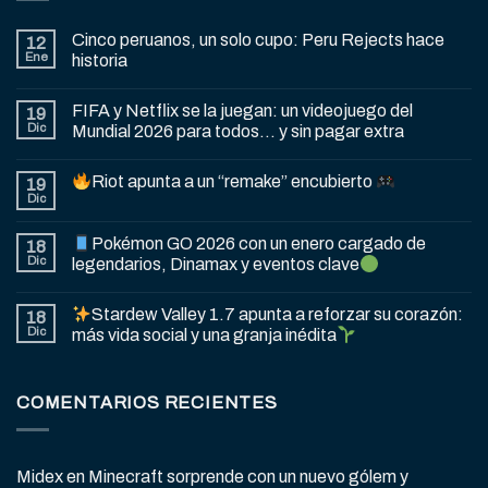
Cinco peruanos, un solo cupo: Peru Rejects hace
12
Ene
historia
FIFA y Netflix se la juegan: un videojuego del
19
Dic
Mundial 2026 para todos… y sin pagar extra
Riot apunta a un “remake” encubierto
19
Dic
Pokémon GO 2026 con un enero cargado de
18
Dic
legendarios, Dinamax y eventos clave
Stardew Valley 1.7 apunta a reforzar su corazón:
18
Dic
más vida social y una granja inédita
COMENTARIOS RECIENTES
Midex
en
Minecraft sorprende con un nuevo gólem y