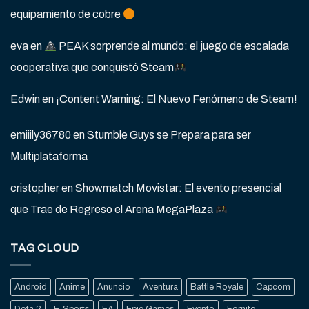
equipamiento de cobre
eva
en
PEAK sorprende al mundo: el juego de escalada
cooperativa que conquistó Steam
Edwin
en
¡Content Warning: El Nuevo Fenómeno de Steam!
emiiily36780
en
Stumble Guys se Prepara para ser
Multiplataforma
cristopher
en
Showmatch Movistar: El evento presencial
que Trae de Regreso el Arena MegaPlaza
TAG CLOUD
Android
Anime
Anuncio
Aventura
Battle Royale
Capcom
Dota 2
E-Sports
EA
Epic Games
Evento
Fornite