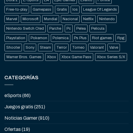
Free-to-play
Gamepass
Gratis
Ios
League Of Legends
Marvel
Microsoft
Mundial
Nacional
Netflix
Nintendo
Nintendo Switch Oled
Parche
Pc
Pelea
Pelicula
Playstation
Pokemon
Polemica
Ps Plus
Riot games
Rpg
Shooter
Sony
Steam
Terror
Torneo
Valorant
Valve
Warner Bros. Games
Xbox
Xbox Game Pass
Xbox Series S/X
CATEGORÍAS
eSports
(66)
Juegos gratis
(251)
Noticias Gamer
(910)
Ofertas
(19)