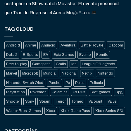
cristopher
en
Showmatch Movistar: El evento presencial
que Trae de Regreso el Arena MegaPlaza
TAG CLOUD
Android
Anime
Anuncio
Aventura
Battle Royale
Capcom
Dota 2
E-Sports
EA
Epic Games
Evento
Fornite
Free-to-play
Gamepass
Gratis
Ios
League Of Legends
Marvel
Microsoft
Mundial
Nacional
Netflix
Nintendo
Nintendo Switch Oled
Parche
Pc
Pelea
Pelicula
Playstation
Pokemon
Polemica
Ps Plus
Riot games
Rpg
Shooter
Sony
Steam
Terror
Torneo
Valorant
Valve
Warner Bros. Games
Xbox
Xbox Game Pass
Xbox Series S/X