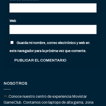
Web
Guarda mi nombre, correo electrónico y web en
este navegador para la próxima vez que comente.
NOSOTROS
Conoce nuestro centro de experiencia Movistar
GameClub. Contamos con laptops de alta gama, zona