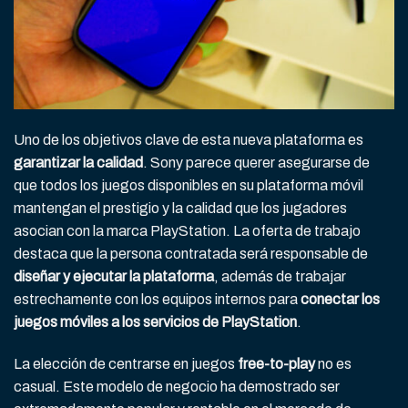
Uno de los objetivos clave de esta nueva plataforma es
garantizar la calidad
. Sony parece querer asegurarse de
que todos los juegos disponibles en su plataforma móvil
mantengan el prestigio y la calidad que los jugadores
asocian con la marca PlayStation. La oferta de trabajo
destaca que la persona contratada será responsable de
diseñar y ejecutar la plataforma
, además de trabajar
estrechamente con los equipos internos para
conectar los
juegos móviles a los servicios de PlayStation
.
La elección de centrarse en juegos
free-to-play
no es
casual. Este modelo de negocio ha demostrado ser