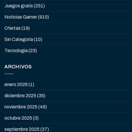
Juegos gratis
(251)
Noticias Gamer
(910)
Ofertas
(19)
Sin Categoría
(10)
Tecnología
(23)
ARCHIVOS
enero 2026
(1)
diciembre 2025
(35)
noviembre 2025
(46)
octubre 2025
(3)
septiembre 2025
(37)