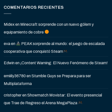
COMENTARIOS RECIENTES
Midex
en
Minecraft sorprende con un nuevo gólem y
equipamiento de cobre
eva
en
PEAK sorprende al mundo: el juego de escalada
cooperativa que conquistó Steam
Edwin
en
¡Content Warning: El Nuevo Fenómeno de Steam!
emiiily36780
en
Stumble Guys se Prepara para ser
Multiplataforma
cristopher
en
Showmatch Movistar: El evento presencial
que Trae de Regreso el Arena MegaPlaza