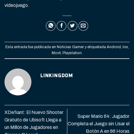
videojuego.
Esta entrada fue publicada en
Noticias Gamer
y etiquetada
Android
,
Ios
,
Movil
,
Playstation
.
LINKINGDOM
XDefiant: El Nuevo Shooter
Super Mario 64: Jugador
Gratuito de Ubisoft Llega a
Completa el Juego sin Usar el
un Millón de Jugadores en
Botón A en 86 Horas