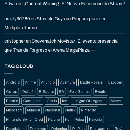
Edwin
en
¡Content Warning: El Nuevo Fenómeno de Steam!
emiiily36780
en
Stumble Guys se Prepara para ser
Multiplataforma
cristopher
en
Showmatch Movistar: El evento presencial
que Trae de Regreso el Arena MegaPlaza
TAG CLOUD
Android
Anime
Anuncio
Aventura
Battle Royale
Capcom
Co-op
Dota 2
E-Sports
EA
Epic Games
Evento
Fornite
Gamepass
Gratis
Ios
League Of Legends
Marvel
Microsoft
Mundial
Nacional
Netflix
Nintendo
Nintendo Switch Oled
Parche
Pc
Pelea
Pelicula
Playstation
Pokemon
Polemica
Ps Plus
Riot games
Rpg