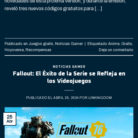
novedades de esta próxima versión, y durante la emisión,
reveló tres nuevos códigos gratuitos para […]
CONTINUAR LEYENDO
→
Publicado en
Juegos gratis
,
Noticias Gamer
|
Etiquetado
Anime
,
Gratis
,
Hoyoverse
,
Recompensas
Deje un comentario
NOTICIAS GAMER
Fallout: El Éxito de la Serie se Refleja en
los Videojuegos
PUBLICADO EL
ABRIL 25, 2024
POR
LINKINGDOM
25
Abr