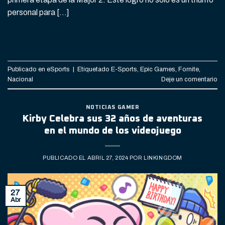
personal para […]
CONTINUAR LEYENDO
→
Publicado en
eSports
|
Etiquetado
E-Sports
,
Epic Games
,
Fornite
,
Nacional
Deje un comentario
NOTICIAS GAMER
Kirby Celebra sus 32 años de aventuras
en el mundo de los videojuego
PUBLICADO EL
ABRIL 27, 2024
POR
LINKINGDOM
27
Abr