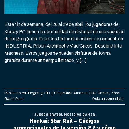
Este fin de semana, del 26 al 29 de abril, los jugadores de
Xbox y PC tienen la oportunidad de disfrutar de una variedad
de juegos gratis. Entre los títulos disponibles se encuentran
INDUSTRIA, Prison Architect y Vlad Circus: Descend Into
Madness. Estos juegos se pueden disfrutar de forma
gratuita durante un tiempo limitado, y […]
CONTINUAR LEYENDO
→
Publicado en
Juegos gratis
|
Etiquetado
Amazon
,
Epic Games
,
Xbox
Game Pass
Deje un comentario
JUEGOS GRATIS
,
NOTICIAS GAMER
Honkai: Star Rail – Códigos
promocionales de la versión 2.2 y cómo