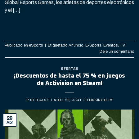
Global Esports Games, los atletas de deportes electrónicos
y el […]
CONTINUAR LEYENDO
→
Publicado en
eSports
|
Etiquetado
Anuncio
,
E-Sports
,
Eventos
,
TV
Deje un comentario
OFERTAS
¡Descuentos de hasta el 75 % en juegos
de Activision en Steam!
PUBLICADO EL
ABRIL 29, 2024
POR
LINKINGDOM
29
Abr