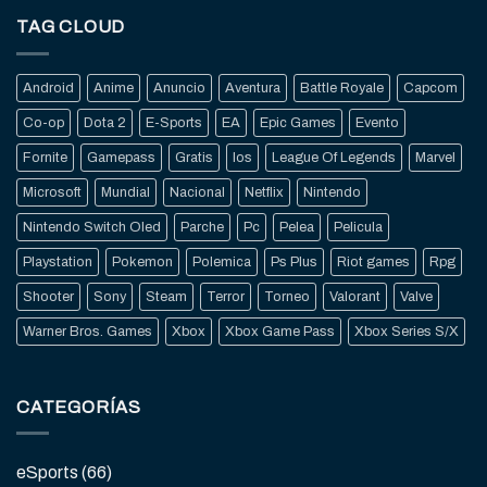
TAG CLOUD
Android
Anime
Anuncio
Aventura
Battle Royale
Capcom
Co-op
Dota 2
E-Sports
EA
Epic Games
Evento
Fornite
Gamepass
Gratis
Ios
League Of Legends
Marvel
Microsoft
Mundial
Nacional
Netflix
Nintendo
Nintendo Switch Oled
Parche
Pc
Pelea
Pelicula
Playstation
Pokemon
Polemica
Ps Plus
Riot games
Rpg
Shooter
Sony
Steam
Terror
Torneo
Valorant
Valve
Warner Bros. Games
Xbox
Xbox Game Pass
Xbox Series S/X
CATEGORÍAS
eSports
(66)