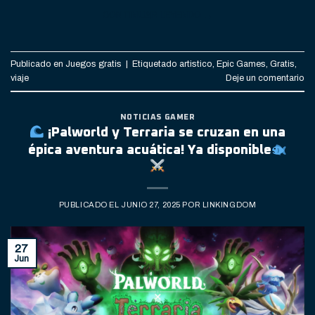
CONTINUAR LEYENDO
→
Publicado en
Juegos gratis
|
Etiquetado
artistico
,
Epic Games
,
Gratis
,
viaje
Deje un comentario
NOTICIAS GAMER
¡Palworld y Terraria se cruzan en una
épica aventura acuática! Ya disponible
PUBLICADO EL
JUNIO 27, 2025
POR
LINKINGDOM
27
Jun