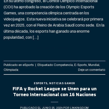
En su último congreso, el Comité Olímpico Internacional
(COI) ha aprobado la creación de los Olympic Esports
Games, una competencia olímpica centrada en los
videojuegos. Esta nueva iniciativa se celebrará por primera
vez en 2025, con el Reino de Arabia Saudí como sede. En la
última década, los esports han ganado una enorme
popularidad, con […]
CONTINUAR LEYENDO
→
Publicado en
eSports
|
Etiquetado
Competencia
,
E-Sports
,
Mundial
,
Olimpiada
Deje un comentario
ESPORTS
,
NOTICIAS GAMER
FIFA y Rocket League se Unen para un
Torneo Internacional con 16 Naciones
PUBLICADO EL
JUNIO 25, 2024
POR
LINKINGDOM