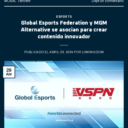
MOBA
,
Tencent
Deje un comentario
ESPORTS
Global Esports Federation y MGM
Alternative se asocian para crear
contenido innovador
PUBLICADO EL
ABRIL 29, 2024
POR
LINKINGDOM
29
Abr