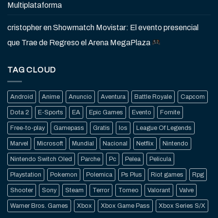
Multiplataforma
cristopher
en
Showmatch Movistar: El evento presencial
que Trae de Regreso el Arena MegaPlaza
TAG CLOUD
Android
Anime
Anuncio
Aventura
Battle Royale
Capcom
Dota 2
E-Sports
EA
Epic Games
Evento
Fornite
Free-to-play
Gamepass
Gratis
Ios
League Of Legends
Marvel
Microsoft
Mundial
Nacional
Netflix
Nintendo
Nintendo Switch Oled
Parche
Pc
Pelea
Pelicula
Playstation
Pokemon
Polemica
Ps Plus
Riot games
Rpg
Shooter
Sony
Steam
Terror
Torneo
Valorant
Valve
Warner Bros. Games
Xbox
Xbox Game Pass
Xbox Series S/X