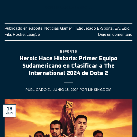
CONTINUAR LEYENDO
→
Publicado en
eSports
,
Noticias Gamer
|
Etiquetado
E-Sports
,
EA
,
Epic
,
Fifa
,
Rocket League
Deje un comentario
ESPORTS
Heroic Hace Historia: Primer Equipo
Sudamericano en Clasificar a The
International 2024 de Dota 2
PUBLICADO EL
JUNIO 18, 2024
POR
LINKINGDOM
18
Jun