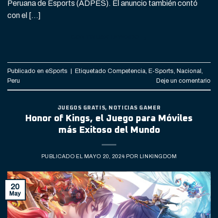
Peruana de Esports (ADPES). El anuncio también contó
con el […]
CONTINUAR LEYENDO
→
Publicado en
eSports
|
Etiquetado
Competencia
,
E-Sports
,
Nacional
,
Peru
Deje un comentario
JUEGOS GRATIS
,
NOTICIAS GAMER
Honor of Kings, el Juego para Móviles
más Exitoso del Mundo
PUBLICADO EL
MAYO 20, 2024
POR
LINKINGDOM
20
May