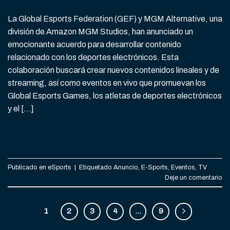
La Global Esports Federation (GEF) y MGM Alternative, una
división de Amazon MGM Studios, han anunciado un
emocionante acuerdo para desarrollar contenido
relacionado con los deportes electrónicos. Esta
colaboración buscará crear nuevos contenidos lineales y de
streaming, así como eventos en vivo que promuevan los
Global Esports Games, los atletas de deportes electrónicos
y el […]
CONTINUAR LEYENDO
→
Publicado en
eSports
|
Etiquetado
Anuncio
,
E-Sports
,
Eventos
,
TV
Deje un comentario
1
2
3
4
…
9