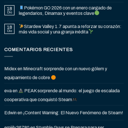
Pokémon GO 2026 con un enero cargado de
18
Dic
legendarios, Dinamax y eventos clave
Stardew Valley 1.7 apunta a reforzar su corazón:
18
Dic
más vida social y una granja inédita
COMENTARIOS RECIENTES
Midex
en
Minecraft sorprende con un nuevo gólem y
equipamiento de cobre
eva
en
PEAK sorprende al mundo: el juego de escalada
cooperativa que conquistó Steam
Edwin
en
¡Content Warning: El Nuevo Fenómeno de Steam!
emiiily36780
en
Stumble Guys se Prepara para ser