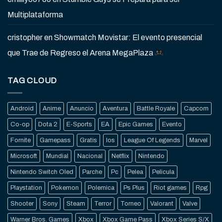
Multiplataforma
cristopher
en
Showmatch Movistar: El evento presencial
que Trae de Regreso el Arena MegaPlaza
TAG CLOUD
Android
Anime
Anuncio
Aventura
Battle Royale
Capcom
Co-op
Dota 2
E-Sports
EA
Epic Games
Evento
Fornite
Gamepass
Gratis
Ios
League Of Legends
Marvel
Microsoft
Mundial
Nacional
Netflix
Nintendo
Nintendo Switch Oled
Parche
Pc
Pelea
Pelicula
Playstation
Pokemon
Polemica
Ps Plus
Riot games
Rpg
Shooter
Sony
Steam
Terror
Torneo
Valorant
Valve
Warner Bros. Games
Xbox
Xbox Game Pass
Xbox Series S/X