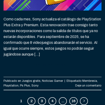
Como cada mes, Sony actualiza el catálogo de PlayStation
Plus Extra y Premium. Esta renovación trae consigo tanto
nuevas incorporaciones como la salida de títulos que ya no
estarán disponibles. Para septiembre de 2025, se ha
confirmado que 8 videojuegos abandonarán el servicio. Al
igual que ocurre siempre, estos juegos no podrán seguir
jugándose aunque […]
CONTINUAR LEYENDO
→
Publicado en
Juegos gratis
,
Noticias Gamer
|
Etiquetado
Membresia
,
Playstation
,
Ps Plus
,
Sony
Deje un comentario
1
2
3
4
…
16