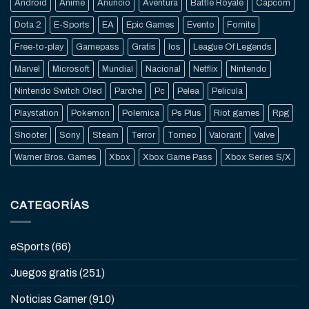
Android
Anime
Anuncio
Aventura
Battle Royale
Capcom
Dota 2
E-Sports
EA
Epic Games
Evento
Fornite
Free-to-play
Gamepass
Gratis
Ios
League Of Legends
Marvel
Microsoft
Mundial
Nacional
Netflix
Nintendo
Nintendo Switch Oled
Parche
Pc
Pelea
Pelicula
Playstation
Pokemon
Polemica
Ps Plus
Riot games
Rpg
Shooter
Sony
Steam
Terror
Torneo
Valorant
Valve
Warner Bros. Games
Xbox
Xbox Game Pass
Xbox Series S/X
CATEGORÍAS
eSports
(66)
Juegos gratis
(251)
Noticias Gamer
(910)