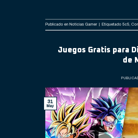
Publicado en
Noticias Gamer
|
Etiquetado
5c5
,
Com
Juegos Gratis para D
de 
PUBLICA
31
May