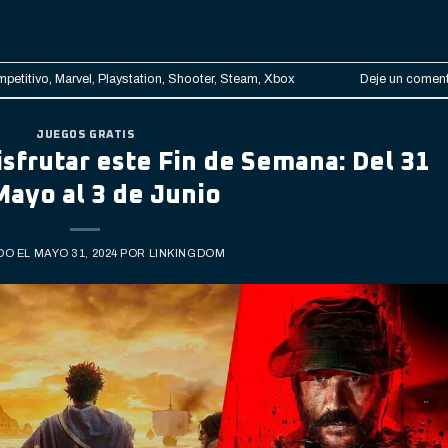
CONTINUAR LEYENDO
→
petitivo
,
Marvel
,
Playstation
,
Shooter
,
Steam
,
Xbox
Deje un coment
JUEGOS GRATIS
isfrutar este Fin de Semana: Del 31
Mayo al 3 de Junio
DO EL
MAYO 31, 2024
POR
LINKINGDOM