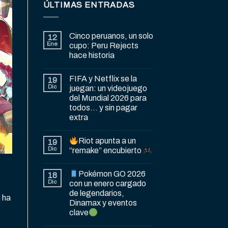
ÚLTIMAS ENTRADAS
Cinco peruanos, un solo
12
Ene
cupo: Peru Rejects
hace historia
FIFA y Netflix se la
19
Dic
juegan: un videojuego
del Mundial 2026 para
todos… y sin pagar
extra
Riot apunta a un
19
Dic
“remake” encubierto
Pokémon GO 2026
18
Dic
con un enero cargado
de legendarios,
 ha
Dinamax y eventos
clave