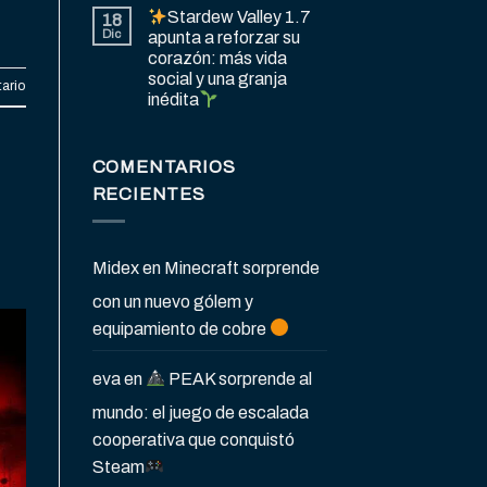
Stardew Valley 1.7
18
Dic
apunta a reforzar su
corazón: más vida
social y una granja
ario
inédita
COMENTARIOS
RECIENTES
Midex
en
Minecraft sorprende
con un nuevo gólem y
equipamiento de cobre
eva
en
PEAK sorprende al
mundo: el juego de escalada
cooperativa que conquistó
Steam