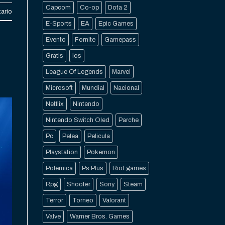
Capcom
Co-op
Dota 2
ario
E-Sports
EA
Epic Games
Evento
Fornite
Gamepass
Gratis
Ios
League Of Legends
Marvel
Microsoft
Mundial
Nacional
Netflix
Nintendo
Nintendo Switch Oled
Parche
Pc
Pelea
Pelicula
Playstation
Pokemon
Polemica
Ps Plus
Riot games
Rpg
Shooter
Sony
Steam
Terror
Torneo
Valorant
Valve
Warner Bros. Games