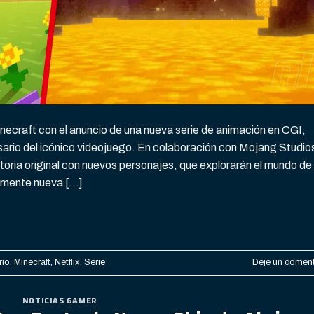
inecraft con el anuncio de una nueva serie de animación en CGI,
sario del icónico videojuego. En colaboración con Mojang Studio
toria original con nuevos personajes, que explorarán el mundo de
amente nueva […]
CONTINUAR LEYENDO
→
rio
,
Minecraft
,
Netflix
,
Serie
Deje un coment
NOTICIAS GAMER