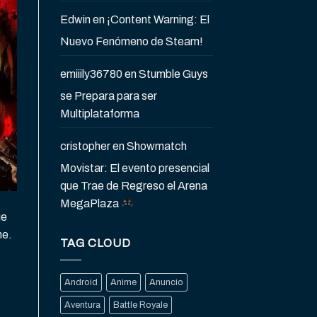
Edwin
en
¡Content Warning: El
Nuevo Fenómeno de Steam!
emiiily36780
en
Stumble Guys
se Prepara para ser
Multiplataforma
cristopher
en
Showmatch
Movistar: El evento presencial
que Trae de Regreso el Arena
MegaPlaza
ue
ne.
TAG CLOUD
Android
Anime
Anuncio
Aventura
Battle Royale