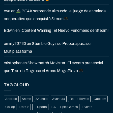
eva
en
PEAK sorprende al mundo: el juego de escalada
cooperativa que conquistó Steam
Edwin
en
¡Content Warning: El Nuevo Fenómeno de Steam!
emiiily36780
en
Stumble Guys se Prepara para ser
Multiplataforma
cristopher
en
Showmatch Movistar: El evento presencial
que Trae de Regreso el Arena MegaPlaza
TAG CLOUD
Android
Anime
Anuncio
Aventura
Battle Royale
Capcom
Co-op
Dota 2
E-Sports
EA
Epic Games
Evento