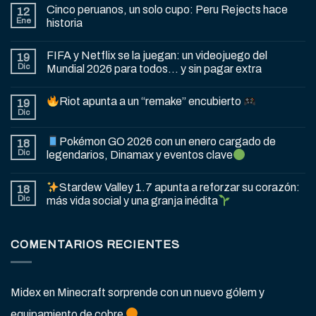
Cinco peruanos, un solo cupo: Peru Rejects hace
12
Ene
historia
FIFA y Netflix se la juegan: un videojuego del
19
Dic
Mundial 2026 para todos… y sin pagar extra
Riot apunta a un “remake” encubierto
19
Dic
Pokémon GO 2026 con un enero cargado de
18
Dic
legendarios, Dinamax y eventos clave
Stardew Valley 1.7 apunta a reforzar su corazón:
18
Dic
más vida social y una granja inédita
COMENTARIOS RECIENTES
Midex
en
Minecraft sorprende con un nuevo gólem y
equipamiento de cobre