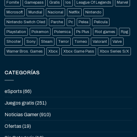
Fornite
Gamepass
Gratis
Ios
League Of Legends
Marvel
Microsoft
Mundial
Nacional
Netflix
Nintendo
Nintendo Switch Oled
Parche
Pc
Pelea
Pelicula
Playstation
Pokemon
Polemica
Ps Plus
Riot games
Rpg
Shooter
Sony
Steam
Terror
Torneo
Valorant
Valve
Warner Bros. Games
Xbox
Xbox Game Pass
Xbox Series S/X
CATEGORÍAS
eSports
(66)
Juegos gratis
(251)
Noticias Gamer
(910)
Ofertas
(19)