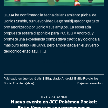
SEGA ha confirmado la fecha de lanzamiento global de
Sonic Rumble, su nuevo videojuego multijugador gratuito
protagonizado por Sonic y sus amigos. La esperada
propuesta estará disponible para PC, iOS y Android, y
promete una experiencia competitiva caótica y colorida al
más puro estilo Fall Guys, pero ambientada en el universo
del icónico erizo azul. […]
CONTINUAR LEYENDO
→
Publicado en
Juegos gratis
|
Etiquetado
Android
,
Battle Royale
,
Ios
,
Sonic The Hedgehog
Deje un comentario
NOTICIAS GAMER
Nuevo evento en JCC Pokémon Pocket:
Botín Venusaur con recompensas