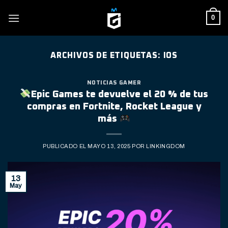
Skip
0
to
content
ARCHIVOS DE ETIQUETAS:
IOS
NOTICIAS GAMER
Epic Games te devuelve el 20 % de tus
compras en Fortnite, Rocket League y
más
PUBLICADO EL
MAYO 13, 2025
POR
LINKINGDOM
13
May