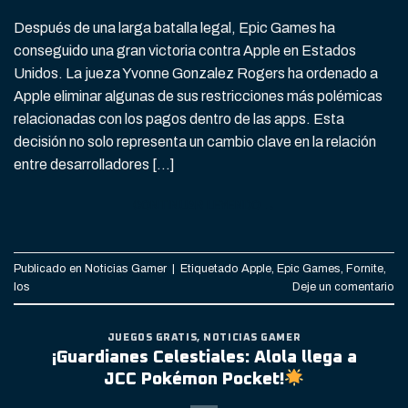
Después de una larga batalla legal, Epic Games ha
conseguido una gran victoria contra Apple en Estados
Unidos. La jueza Yvonne Gonzalez Rogers ha ordenado a
Apple eliminar algunas de sus restricciones más polémicas
relacionadas con los pagos dentro de las apps. Esta
decisión no solo representa un cambio clave en la relación
entre desarrolladores […]
CONTINUAR LEYENDO
→
Publicado en
Noticias Gamer
|
Etiquetado
Apple
,
Epic Games
,
Fornite
,
Ios
Deje un comentario
JUEGOS GRATIS
,
NOTICIAS GAMER
¡Guardianes Celestiales: Alola llega a
JCC Pokémon Pocket!