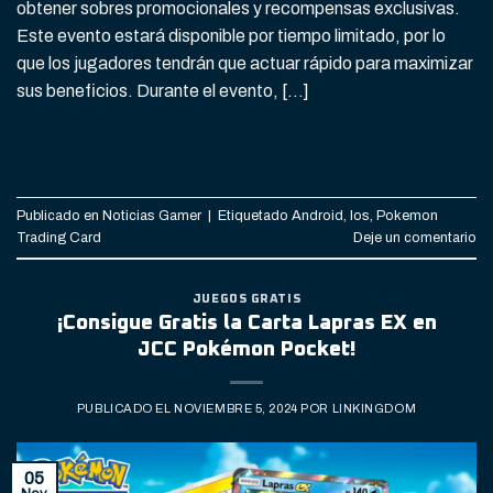
obtener sobres promocionales y recompensas exclusivas.
Este evento estará disponible por tiempo limitado, por lo
que los jugadores tendrán que actuar rápido para maximizar
sus beneficios. Durante el evento, […]
CONTINUAR LEYENDO
→
Publicado en
Noticias Gamer
|
Etiquetado
Android
,
Ios
,
Pokemon
Trading Card
Deje un comentario
JUEGOS GRATIS
¡Consigue Gratis la Carta Lapras EX en
JCC Pokémon Pocket!
PUBLICADO EL
NOVIEMBRE 5, 2024
POR
LINKINGDOM
05