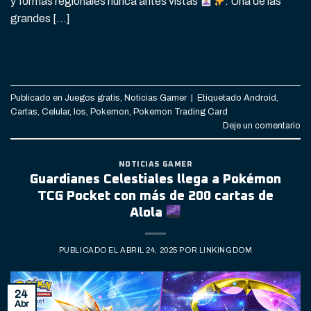
y formas regionales nunca antes vistas
. Una de las
grandes […]
CONTINUAR LEYENDO
→
Publicado en
Juegos gratis
,
Noticias Gamer
|
Etiquetado
Android
,
Cartas
,
Celular
,
Ios
,
Pokemon
,
Pokemon Trading Card
Deje un comentario
NOTICIAS GAMER
Guardianes Celestiales llega a Pokémon
TCG Pocket con más de 200 cartas de
Alola
PUBLICADO EL
ABRIL 24, 2025
POR
LINKINGDOM
24
Abr