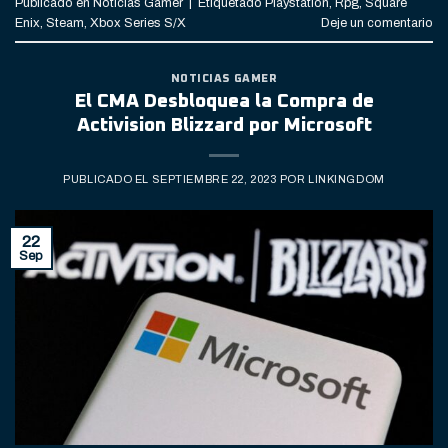
Publicado en
Noticias Gamer
|
Etiquetado
Playstation
,
Rpg
,
Square
Enix
,
Steam
,
Xbox Series S/X
Deje un comentario
NOTICIAS GAMER
El CMA Desbloquea la Compra de
Activision Blizzard por Microsoft
PUBLICADO EL
SEPTIEMBRE 22, 2023
POR
LINKINGDOM
22
Sep