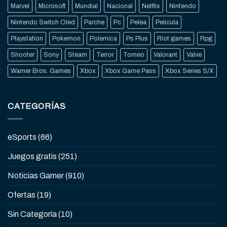
Marvel
Microsoft
Mundial
Nacional
Netflix
Nintendo
Nintendo Switch Oled
Parche
Pc
Pelea
Pelicula
Playstation
Pokemon
Polemica
Ps Plus
Riot games
Rpg
Shooter
Sony
Steam
Terror
Torneo
Valorant
Valve
Warner Bros. Games
Xbox
Xbox Game Pass
Xbox Series S/X
CATEGORÍAS
eSports
(66)
Juegos gratis
(251)
Noticias Gamer
(910)
Ofertas
(19)
Sin Categoría
(10)