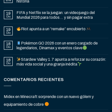
Ene
historia
FIFA y Netflix se la juegan: un videojuego del
19
Dic
Mundial 2026 para todos… y sin pagar extra
Riot apunta a un “remake” encubierto
19
Dic
Pokémon GO 2026 con un enero cargado de
18
Dic
legendarios, Dinamax y eventos clave
Stardew Valley 1.7 apunta a reforzar su corazón:
18
Dic
más vida social y una granja inédita
COMENTARIOS RECIENTES
Midex
en
Minecraft sorprende con un nuevo gólem y
equipamiento de cobre