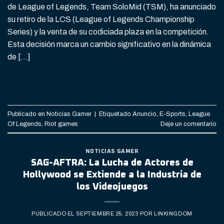
de League of Legends, Team SoloMid (TSM), ha anunciado
su retiro de la LCS (League of Legends Championship
Series) y la venta de su codiciada plaza en la competición.
Esta decisión marca un cambio significativo en la dinámica
de […]
CONTINUAR LEYENDO
→
Publicado en
Noticias Gamer
|
Etiquetado
Anuncio
,
E-Sports
,
League
Of Legends
,
Riot games
Deje un comentario
NOTICIAS GAMER
SAG-AFTRA: La Lucha de Actores de
Hollywood se Extiende a la Industria de
los Videojuegos
PUBLICADO EL
SEPTIEMBRE 25, 2023
POR
LINKINGDOM