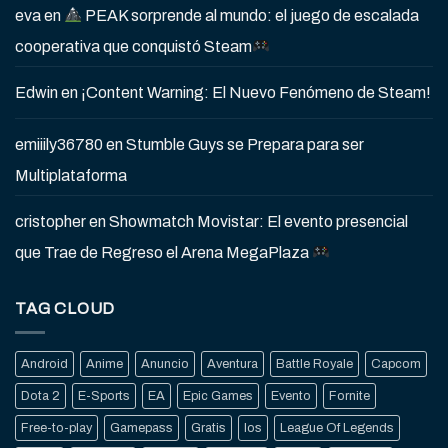
eva
en
PEAK sorprende al mundo: el juego de escalada
cooperativa que conquistó Steam
Edwin
en
¡Content Warning: El Nuevo Fenómeno de Steam!
emiiily36780
en
Stumble Guys se Prepara para ser
Multiplataforma
cristopher
en
Showmatch Movistar: El evento presencial
que Trae de Regreso el Arena MegaPlaza
TAG CLOUD
Android
Anime
Anuncio
Aventura
Battle Royale
Capcom
Dota 2
E-Sports
EA
Epic Games
Evento
Fornite
Free-to-play
Gamepass
Gratis
Ios
League Of Legends