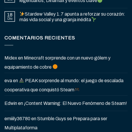
legendarios, Dinamax y eventos clave
Stardew Valley 1.7 apunta a reforzar su corazón:
18
Dic
más vida social y una granja inédita
COMENTARIOS RECIENTES
Midex
en
Minecraft sorprende con un nuevo gólem y
equipamiento de cobre
eva
en
PEAK sorprende al mundo: el juego de escalada
cooperativa que conquistó Steam
Edwin
en
¡Content Warning: El Nuevo Fenómeno de Steam!
emiiily36780
en
Stumble Guys se Prepara para ser
Multiplataforma