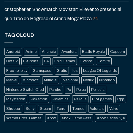
cristopher
en
Showmatch Movistar: El evento presencial
que Trae de Regreso el Arena MegaPlaza
TAG CLOUD
Android
Anime
Anuncio
Aventura
Battle Royale
Capcom
Dota 2
E-Sports
EA
Epic Games
Evento
Fornite
Free-to-play
Gamepass
Gratis
Ios
League Of Legends
Marvel
Microsoft
Mundial
Nacional
Netflix
Nintendo
Nintendo Switch Oled
Parche
Pc
Pelea
Pelicula
Playstation
Pokemon
Polemica
Ps Plus
Riot games
Rpg
Shooter
Sony
Steam
Terror
Torneo
Valorant
Valve
Warner Bros. Games
Xbox
Xbox Game Pass
Xbox Series S/X