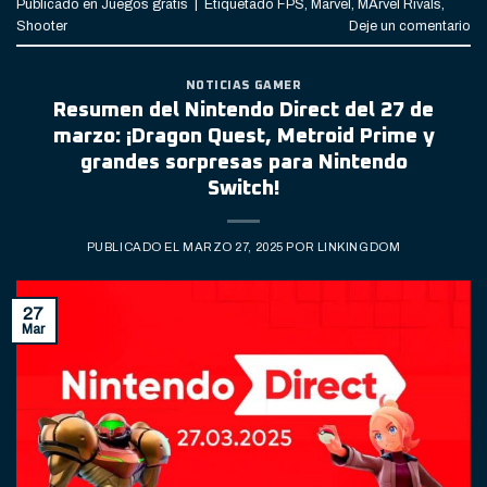
Publicado en
Juegos gratis
|
Etiquetado
FPS
,
Marvel
,
MArvel Rivals
,
Shooter
Deje un comentario
NOTICIAS GAMER
Resumen del Nintendo Direct del 27 de
marzo: ¡Dragon Quest, Metroid Prime y
grandes sorpresas para Nintendo
Switch!
PUBLICADO EL
MARZO 27, 2025
POR
LINKINGDOM
27
Mar