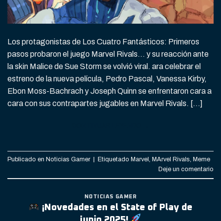
Los protagonistas de Los Cuatro Fantásticos: Primeros
pasos probaron el juego Marvel Rivals… y su reacción ante
la skin Malice de Sue Storm se volvió viral. ara celebrar el
estreno de la nueva película, Pedro Pascal, Vanessa Kirby,
Ebon Moss-Bachrach y Joseph Quinn se enfrentaron cara a
cara con sus contrapartes jugables en Marvel Rivals. […]
CONTINUAR LEYENDO
→
Publicado en
Noticias Gamer
|
Etiquetado
Marvel
,
MArvel Rivals
,
Meme
Deje un comentario
NOTICIAS GAMER
¡Novedades en el State of Play de
junio 2025!