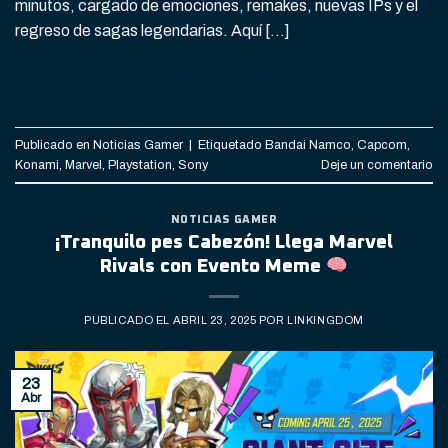
minutos, cargado de emociones, remakes, nuevas IPs y el
regreso de sagas legendarias. Aquí […]
CONTINUAR LEYENDO
→
Publicado en
Noticias Gamer
|
Etiquetado
Bandai Namco
,
Capcom
,
Konami
,
Marvel
,
Playstation
,
Sony
Deje un comentario
NOTICIAS GAMER
¡Tranquilo pes Cabezón! Llega Marvel
Rivals con Evento Meme
PUBLICADO EL
ABRIL 23, 2025
POR
LINKINGDOM
23
Abr