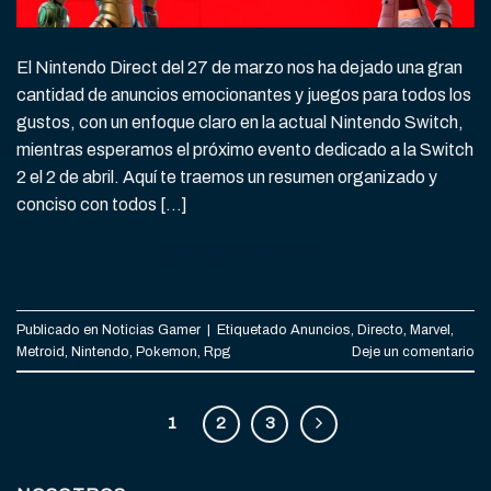
El Nintendo Direct del 27 de marzo nos ha dejado una gran
cantidad de anuncios emocionantes y juegos para todos los
gustos, con un enfoque claro en la actual Nintendo Switch,
mientras esperamos el próximo evento dedicado a la Switch
2 el 2 de abril. Aquí te traemos un resumen organizado y
conciso con todos […]
CONTINUAR LEYENDO
→
Publicado en
Noticias Gamer
|
Etiquetado
Anuncios
,
Directo
,
Marvel
,
Metroid
,
Nintendo
,
Pokemon
,
Rpg
Deje un comentario
1
2
3