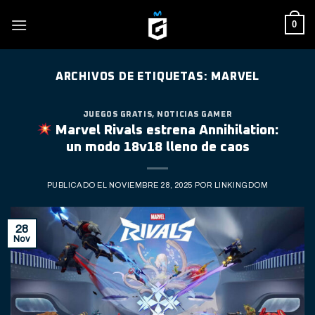
Skip
0
to
content
ARCHIVOS DE ETIQUETAS:
MARVEL
JUEGOS GRATIS
,
NOTICIAS GAMER
Marvel Rivals estrena Annihilation:
un modo 18v18 lleno de caos
PUBLICADO EL
NOVIEMBRE 28, 2025
POR
LINKINGDOM
28
Nov