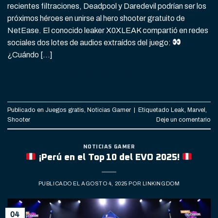
recientes filtraciones, Deadpool y Daredevil podrían ser los
próximos héroes en unirse al hero shooter gratuito de
NetEase. El conocido leaker X0XLEAK compartió en redes
sociales dos lotes de audios extraídos del juego:
¿Cuándo […]
CONTINUAR LEYENDO
→
Publicado en
Juegos gratis
,
Noticias Gamer
|
Etiquetado
Leak
,
Marvel
,
Shooter
Deje un comentario
NOTICIAS GAMER
¡Perú en el Top 10 del EVO 2025!
PUBLICADO EL
AGOSTO 4, 2025
POR
LINKINGDOM
04