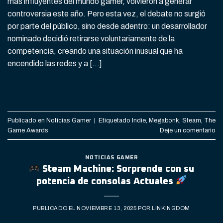
más influyentes del mundo gamer, volvieron a generar
controversia este año. Pero esta vez, el debate no surgió
por parte del público, sino desde adentro: un desarrollador
nominado decidió retirarse voluntariamente de la
competencia, creando una situación inusual que ha
encendido las redes y a […]
CONTINUAR LEYENDO
→
Publicado en
Noticias Gamer
|
Etiquetado
Indie
,
Megabonk
,
Steam
,
The
Game Awards
Deje un comentario
NOTICIAS GAMER
Steam Machine: Sorprende con su
potencia de consolas Actuales
PUBLICADO EL
NOVIEMBRE 13, 2025
POR
LINKINGDOM